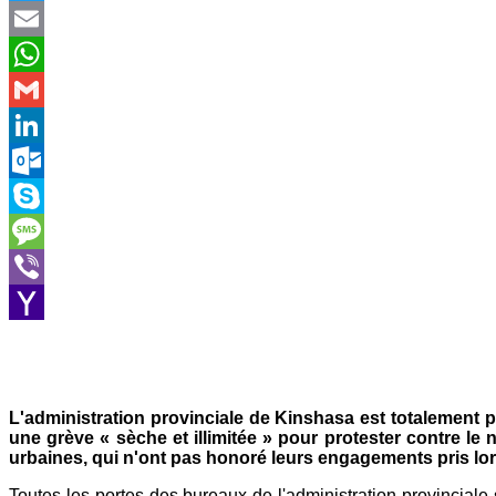
Twitter
Email
WhatsApp
Gmail
LinkedIn
Outlook.com
Skype
Message
Viber
Yahoo
Mail
L'administration provinciale de Kinshasa est totalement p
une grève « sèche et illimitée » pour protester contre l
urbaines, qui n'ont pas honoré leurs engagements pris lo
Toutes les portes des bureaux de l'administration provinciale 