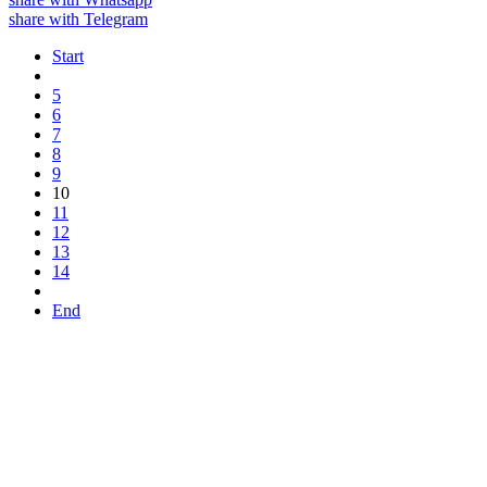
share with Telegram
Start
5
6
7
8
9
10
11
12
13
14
End