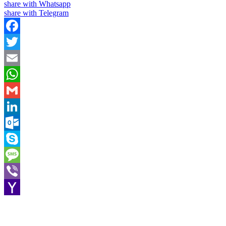
share with Whatsapp
share with Telegram
Facebook
Twitter
Email
WhatsApp
Gmail
LinkedIn
Outlook.com
Skype
Message
Viber
Yahoo
Mail