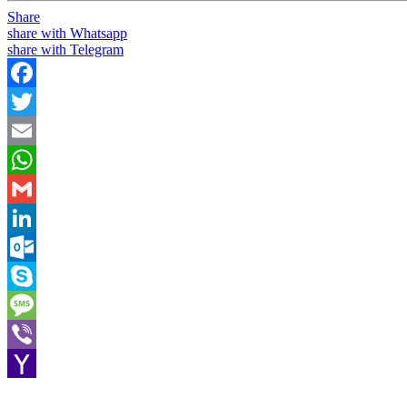
Share
share with Whatsapp
share with Telegram
Facebook
Twitter
Email
WhatsApp
Gmail
LinkedIn
Outlook.com
Skype
Message
Viber
Yahoo