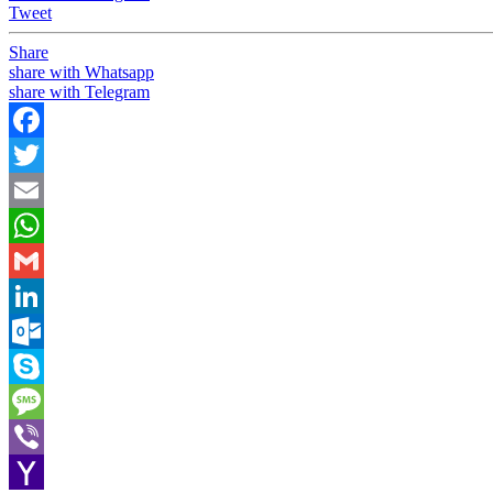
Tweet
Share
share with Whatsapp
share with Telegram
Facebook
Twitter
Email
WhatsApp
Gmail
LinkedIn
Outlook.com
Skype
Message
Viber