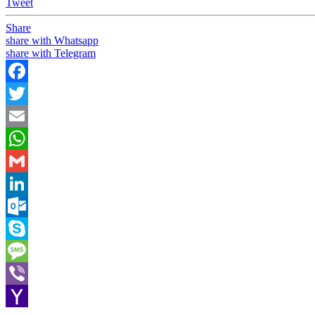
Tweet
Share
share with Whatsapp
share with Telegram
Facebook
Twitter
Email
WhatsApp
Gmail
LinkedIn
Outlook.com
Skype
Message
Viber