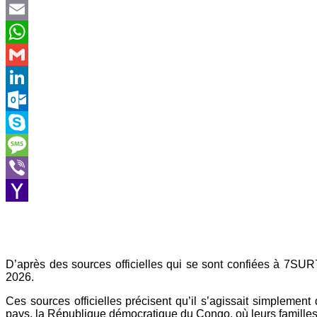
Twitter
Email
WhatsApp
Gmail
LinkedIn
Outlook.com
Skype
Message
Viber
Yahoo
Mail
D’après des sources officielles qui se sont confiées à 7SUR
2026.
Ces sources officielles précisent qu’il s’agissait simplement
pays, la République démocratique du Congo, où leurs familles le