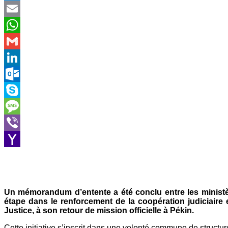
Twitter
Email
WhatsApp
Gmail
LinkedIn
Outlook.com
Skype
Message
Viber
Yahoo
Mail
Un mémorandum d’entente a été conclu entre les ministè
étape dans le renforcement de la coopération judiciaire 
Justice, à son retour de mission officielle à Pékin.
Cette initiative s’inscrit dans une volonté commune de structu