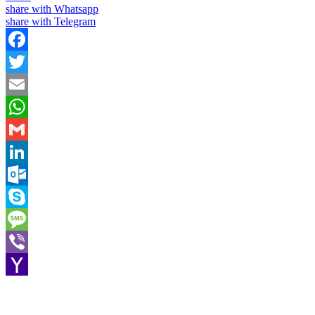
share with Whatsapp
share with Telegram
Facebook
Twitter
Email
WhatsApp
Gmail
LinkedIn
Outlook.com
Skype
Message
Viber
Yahoo
Mail