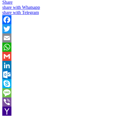
Share
share with Whatsapp
share with Telegram
Facebook
Twitter
Email
WhatsApp
Gmail
LinkedIn
Outlook.com
Skype
Message
Viber
Yahoo