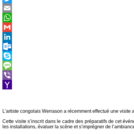
Twitter
Email
WhatsApp
Gmail
LinkedIn
Outlook.com
Skype
Message
Viber
Yahoo
Mail
L’artiste congolais Werrason a récemment effectué une visite au 
Cette visite s’inscrit dans le cadre des préparatifs de cet é
les installations, évaluer la scène et s’imprégner de l’ambianc