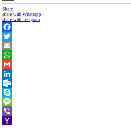
Share
share with Whatsapp
share with Telegram
Facebook
Twitter
Email
WhatsApp
Gmail
LinkedIn
Outlook.com
Skype
Message
Viber
Yahoo