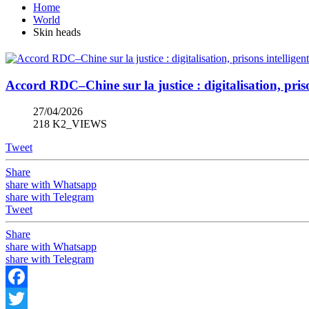
Home
World
Skin heads
Accord RDC–Chine sur la justice : digitalisation, priso
27/04/2026
218 K2_VIEWS
Tweet
Share
share with Whatsapp
share with Telegram
Tweet
Share
share with Whatsapp
share with Telegram
Facebook