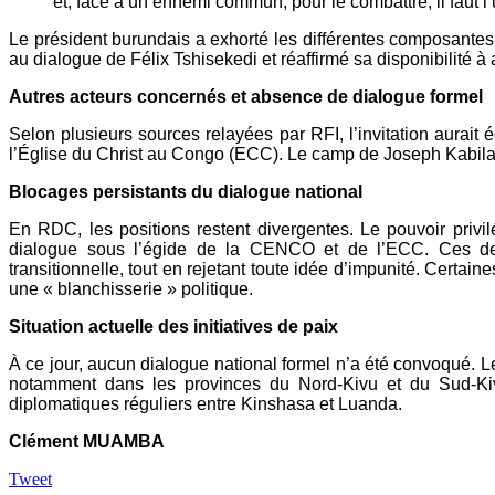
et, face à un ennemi commun, pour le combattre, il faut l’u
Le président burundais a exhorté les différentes composantes de
au dialogue de Félix Tshisekedi et réaffirmé sa disponibilité à 
Autres acteurs concernés et absence de dialogue formel
Selon plusieurs sources relayées par RFI, l’invitation aur
l’Église du Christ au Congo (ECC). Le camp de Joseph Kabila a
Blocages persistants du dialogue national
En RDC, les positions restent divergentes. Le pouvoir privil
dialogue sous l’égide de la CENCO et de l’ECC. Ces deu
transitionnelle, tout en rejetant toute idée d’impunité. Certain
une « blanchisserie » politique.
Situation actuelle des initiatives de paix
À ce jour, aucun dialogue national formel n’a été convoqué. Le
notamment dans les provinces du Nord-Kivu et du Sud-Kiv
diplomatiques réguliers entre Kinshasa et Luanda.
Clément MUAMBA
Tweet