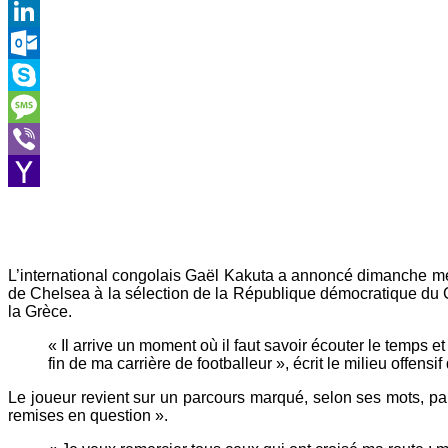
Gmail
LinkedIn
Outlook.com
Skype
Message
Viber
Yahoo
Mail
L’international congolais Gaël Kakuta a annoncé dimanche mett
de Chelsea à la sélection de la République démocratique du Cong
la Grèce.
« Il arrive un moment où il faut savoir écouter le temps 
fin de ma carrière de footballeur », écrit le milieu offen
Le joueur revient sur un parcours marqué, selon ses mots, par
remises en question ».