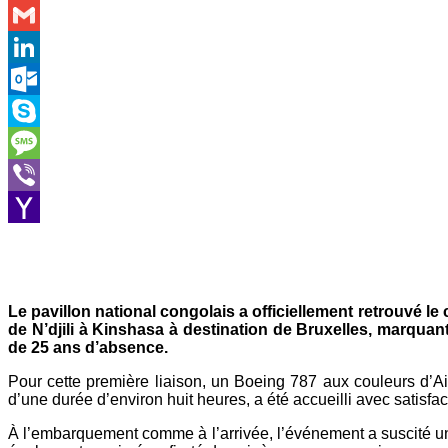
WhatsApp
Gmail
LinkedIn
Outlook.com
Skype
Message
Viber
Yahoo
Mail
Le pavillon national congolais a officiellement retrouvé le 
de N’djili à Kinshasa à destination de Bruxelles, marqua
de 25 ans d’absence.
Pour cette première liaison, un Boeing 787 aux couleurs d’Air
d’une durée d’environ huit heures, a été accueilli avec satisfa
À l’embarquement comme à l’arrivée, l’événement a suscité une