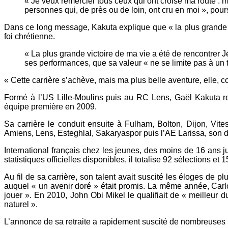
« Je veux remercier tous ceux qui ont croisé ma route : m
personnes qui, de près ou de loin, ont cru en moi », poursu
Dans ce long message, Kakuta explique que « la plus grande vi
foi chrétienne.
« La plus grande victoire de ma vie a été de rencontrer Jé
ses performances, que sa valeur « ne se limite pas à un te
« Cette carrière s’achève, mais ma plus belle aventure, elle, con
Formé à l’US Lille-Moulins puis au RC Lens, Gaël Kakuta re
équipe première en 2009.
Sa carrière le conduit ensuite à Fulham, Bolton, Dijon, Vi
Amiens, Lens, Esteghlal, Sakaryaspor puis l’AE Larissa, son d
International français chez les jeunes, des moins de 16 ans
statistiques officielles disponibles, il totalise 92 sélections et
Au fil de sa carrière, son talent avait suscité les éloges de 
auquel « un avenir doré » était promis. La même année, Carlo A
jouer ». En 2010, John Obi Mikel le qualifiait de « meilleur 
naturel ».
L’annonce de sa retraite a rapidement suscité de nombreuses 