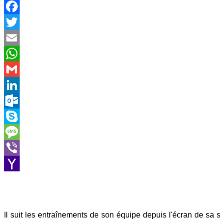
Facebook
Twitter
Email
WhatsApp
Gmail
LinkedIn
Outlook.com
Skype
Message
Viber
Yahoo
Mail
Il suit les entraînements de son équipe depuis l'écran de sa 