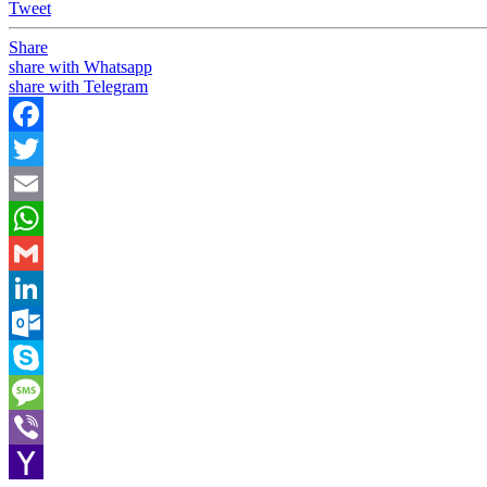
Tweet
Share
share with Whatsapp
share with Telegram
Facebook
Twitter
Email
WhatsApp
Gmail
LinkedIn
Outlook.com
Skype
Message
Viber