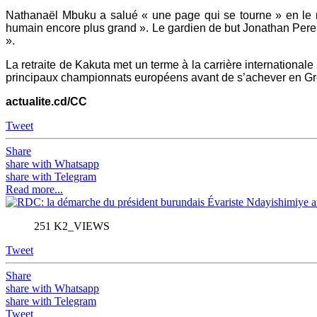
Nathanaël Mbuku a salué « une page qui se tourne » en le re
humain encore plus grand ». Le gardien de but Jonathan Perei
».
La retraite de Kakuta met un terme à la carrière international
principaux championnats européens avant de s’achever en Gr
actualite.cd/CC
Tweet
Share
share with Whatsapp
share with Telegram
Read more...
251 K2_VIEWS
Tweet
Share
share with Whatsapp
share with Telegram
Tweet