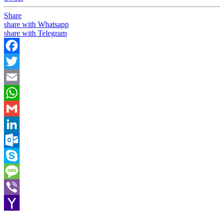
Share
share with Whatsapp
share with Telegram
Facebook
Twitter
Email
WhatsApp
Gmail
LinkedIn
Outlook.com
Skype
Message
Viber
Yahoo