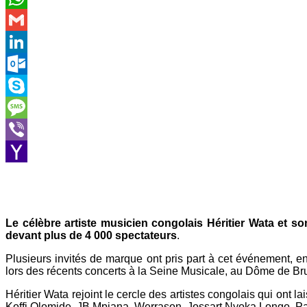
WhatsApp
Gmail
LinkedIn
Outlook.com
Skype
Message
Viber
Yahoo
Mail
Le célèbre artiste musicien congolais Héritier Wata et son
devant plus de 4 000 spectateurs
.
Plusieurs invités de marque ont pris part à cet événement, 
lors des récents concerts à la Seine Musicale, au Dôme de Br
Héritier Wata rejoint le cercle des artistes congolais qui ont 
Koffi Olomide, JB Mpiana, Werrason, Jossart Nyoka Longo, P