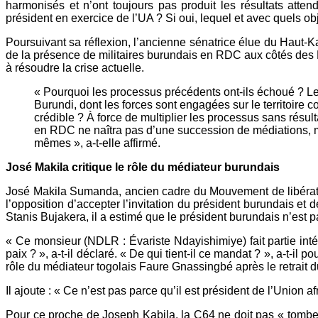
harmonisés et n’ont toujours pas produit les résultats atte
président en exercice de l’UA ? Si oui, lequel et avec quels 
Poursuivant sa réflexion, l’ancienne sénatrice élue du Haut-K
de la présence de militaires burundais en RDC aux côtés des F
à résoudre la crise actuelle.
« Pourquoi les processus précédents ont-ils échoué ? Le
Burundi, dont les forces sont engagées sur le territoire
crédible ? À force de multiplier les processus sans résul
en RDC ne naîtra pas d’une succession de médiations, mai
mêmes », a-t-elle affirmé.
José Makila critique le rôle du médiateur burundais
José Makila Sumanda, ancien cadre du Mouvement de libérati
l’opposition d’accepter l’invitation du président burundais et 
Stanis Bujakera, il a estimé que le président burundais n’est
« Ce monsieur (NDLR : Évariste Ndayishimiye) fait partie int
paix ? », a-t-il déclaré. « De qui tient-il ce mandat ? », a-t-il 
rôle du médiateur togolais Faure Gnassingbé après le retrait 
Il ajoute : « Ce n’est pas parce qu’il est président de l’Union 
Pour ce proche de Joseph Kabila, la C64 ne doit pas « tomber 