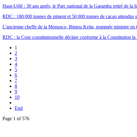
Haut-Uélé : 30 ans après, le Parc national de la Garamba retiré de la
RDC : 180 000 tonnes de piment et 50 000 tonnes de cacao attendus s
L'ancienne cheffe de la Monusco, Bintou Keita, nommée ministre en
RDC : la Cour constitutionnelle déclare conforme à la Constitution la 
1
2
3
4
5
6
7
8
9
10
End
Page 1 of 576