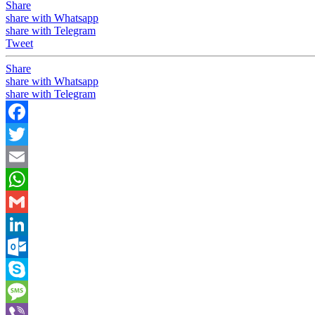
Share
share with Whatsapp
share with Telegram
Tweet
Share
share with Whatsapp
share with Telegram
Facebook
Twitter
Email
WhatsApp
Gmail
LinkedIn
Outlook.com
Skype
Message