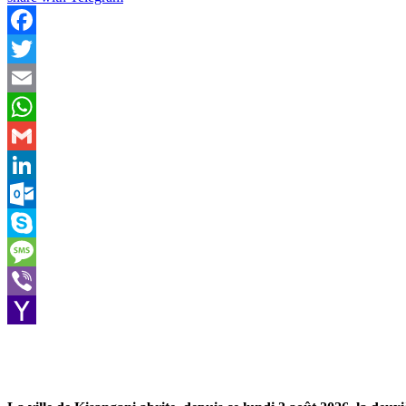
Facebook
Twitter
Email
WhatsApp
Gmail
LinkedIn
Outlook.com
Skype
Message
Viber
Yahoo
Mail