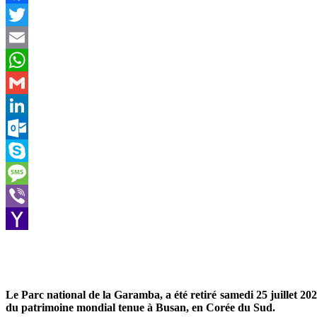
Facebook
Twitter
Email
WhatsApp
Gmail
LinkedIn
Outlook.com
Skype
Message
Viber
Yahoo
Mail
Le Parc national de la Garamba, a été retiré samedi 25 juillet 202
du patrimoine mondial tenue à Busan, en Corée du Sud.