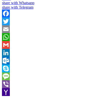
share with Whatsapp
share with Telegram
Facebook
Twitter
Email
WhatsApp
Gmail
LinkedIn
Outlook.com
Skype
Message
Viber
Yahoo
Mail