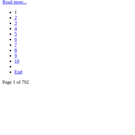
Read more...
1
2
3
4
5
6
7
8
9
10
End
Page 1 of 792