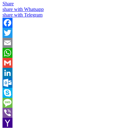
Share
share with Whatsapp
share with Telegram
Facebook
Twitter
Email
WhatsApp
Gmail
LinkedIn
Outlook.com
Skype
Message
Viber
Yahoo