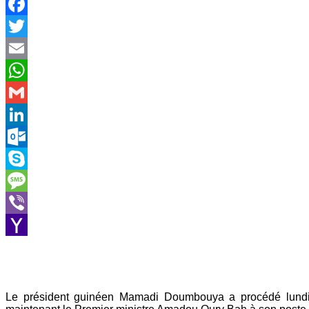
Facebook
Twitter
Email
WhatsApp
Gmail
LinkedIn
Outlook.com
Skype
Message
Viber
Yahoo
Mail
Le président guinéen Mamadi Doumbouya a procédé lundi 