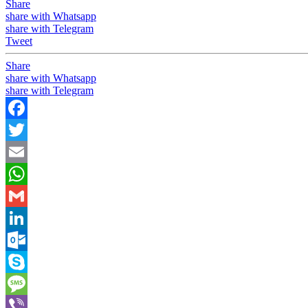
Share
share with Whatsapp
share with Telegram
Tweet
Share
share with Whatsapp
share with Telegram
Facebook
Twitter
Email
WhatsApp
Gmail
LinkedIn
Outlook.com
Skype
Message