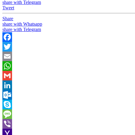
share with Telegram
Tweet
Share
share with Whatsapp
share with Telegram
Facebook
Twitter
Email
WhatsApp
Gmail
LinkedIn
Outlook.com
Skype
Message
Viber