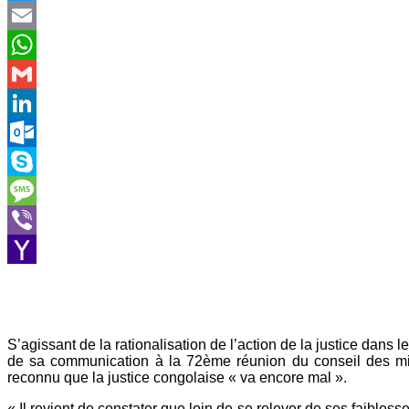
Twitter
Email
WhatsApp
Gmail
LinkedIn
Outlook.com
Skype
Message
Viber
Yahoo
Mail
S’agissant de la rationalisation de l’action de la justice dans 
de sa communication à la 72ème réunion du conseil des minist
reconnu que la justice congolaise « va encore mal ».
« Il revient de constater que loin de se relever de ses faibles