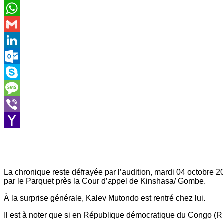
Email
WhatsApp
Gmail
LinkedIn
Outlook.com
Skype
Message
Viber
Yahoo
Mail
La chronique reste défrayée par l’audition, mardi 04 octobre
par le Parquet près la Cour d’appel de Kinshasa/ Gombe.
À la surprise générale, Kalev Mutondo est rentré chez lui.
Il est à noter que si en République démocratique du Congo (RDC)