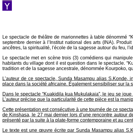
Viber
Yahoo
Mail
Le spectacle de théâtre de marionnettes à table dénommé “Kua
septembre dernier à l’Institut national des arts (INA). Produ
ancêtres, la spiritualité, l'école de la sagesse autour du feu, l'id
Le spectacle met en scène trois (3) comédiens qui manipulen
habitants du village dont il est question dans le spectacle. “K
tradition et de la sagesse ancestrale, dénommée Kourpoko, qui
L’auteur de ce spectacle, Sunda Masampu alias S.Konde, indiq
place dans la société africaine. Également sensibiliser sur la 
Dans le spectacle “Kuakidila kua Mukulakaja”, le jeu se joue
L’auteur précise que la particularité de cette pièce est la mani
Cette présentation est consécutive à une tournée de ce spectacl
de Kinshasa, le 27 mai dernier lors d’une rencontre autour de 
présenté par la suite à la plate-forme contemporaine et au cent
Le texte est une œuvre écrite par Sunda Masampu alias S.K