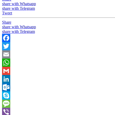
share with Whatsapp
share with Telegram
Tweet
Share
share with Whatsapp
share with Telegram
Facebook
Twitter
Email
WhatsApp
Gmail
LinkedIn
Outlook.com
Skype
Message