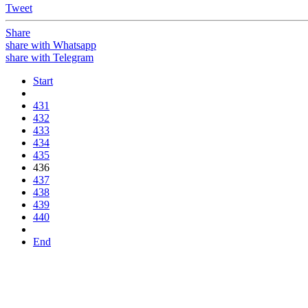
Tweet
Share
share with Whatsapp
share with Telegram
Start
431
432
433
434
435
436
437
438
439
440
End