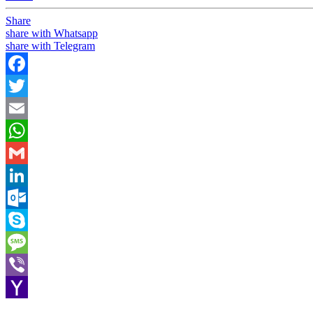
Share
share with Whatsapp
share with Telegram
Facebook
Twitter
Email
WhatsApp
Gmail
LinkedIn
Outlook.com
Skype
Message
Viber
Yahoo