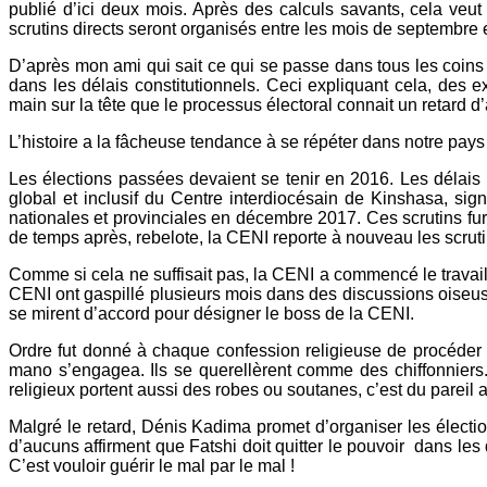
publié d’ici deux mois. Après des calculs savants, cela veut
scrutins directs seront organisés entre les mois de septembre
D’après mon ami qui sait ce qui se passe dans tous les coins
dans les délais constitutionnels. Ceci expliquant cela, des 
main sur la tête que le processus électoral connait un retard 
L’histoire a la fâcheuse tendance à se répéter dans notre pays
Les élections passées devaient se tenir en 2016. Les délais 
global et inclusif du Centre interdiocésain de Kinshasa, sign
nationales et provinciales en décembre 2017. Ces scrutins f
de temps après, rebelote, la CENI reporte à nouveau les scru
Comme si cela ne suffisait pas, la CENI a commencé le travail
CENI ont gaspillé plusieurs mois dans des discussions oiseuse
se mirent d’accord pour désigner le boss de la CENI.
Ordre fut donné à chaque confession religieuse de procéder à
mano s’engagea. Ils se querellèrent comme des chiffonniers
religieux portent aussi des robes ou soutanes, c’est du pareil
Malgré le retard, Dénis Kadima promet d’organiser les élection
d’aucuns affirment que Fatshi doit quitter le pouvoir dans les 
C’est vouloir guérir le mal par le mal !