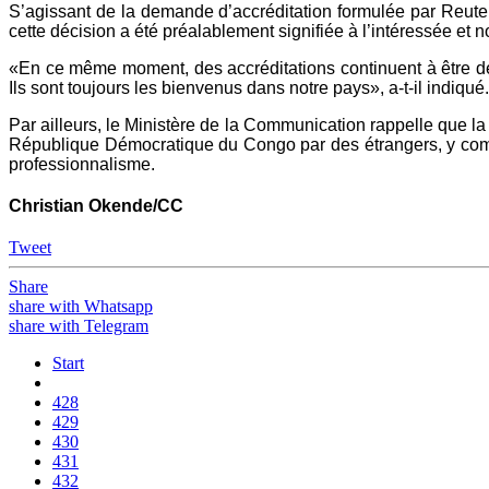
S’agissant de la demande d’accréditation formulée par Reute
cette décision a été préalablement signifiée à l’intéressée et n
«En ce même moment, des accréditations continuent à être dél
Ils sont toujours les bienvenus dans notre pays», a-t-il indiqué.
Par ailleurs, le Ministère de la Communication rappelle que la
République Démocratique du Congo par des étrangers, y compris
professionnalisme.
Christian Okende/CC
Tweet
Share
share with Whatsapp
share with Telegram
Start
428
429
430
431
432