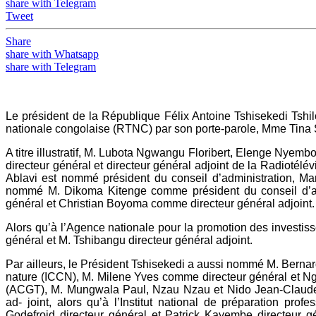
share with Telegram
Tweet
Share
share with Whatsapp
share with Telegram
Le président de la République Félix Antoine Tshisekedi Tsh
nationale congolaise (RTNC) par son porte-parole, Mme Tina 
A titre illustratif, M. Lubota Ngwangu Floribert, Elenge Nyem
directeur général et directeur général adjoint de la Radiot
Ablavi est nommé président du conseil d’administration, Marc
nommé M. Dikoma Kitenge comme président du conseil d’ad
général et Christian Boyoma comme directeur général adjoint.
Alors qu’à l’Agence nationale pour la promotion des investi
général et M. Tshibangu directeur général adjoint.
Par ailleurs, le Président Tshisekedi a aussi nommé M. Bernard 
nature (ICCN), M. Milene Yves comme directeur général et Ng
(ACGT), M. Mungwala Paul, Nzau Nzau et Nido Jean-Claudeson
ad- joint, alors qu’à l’Institut national de préparation p
Godefroid directeur général et Patrick Kayembe directeur g