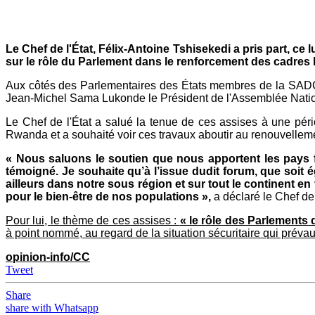
Mail
Le Chef de l'État, Félix-Antoine Tshisekedi a pris part, 
sur le rôle du Parlement dans le renforcement des cadres lé
Aux côtés des Parlementaires des États membres de la SADC, p
Jean-Michel Sama Lukonde le Président de l'Assemblée Natio
Le Chef de l'État a salué la tenue de ces assises à une pér
Rwanda et a souhaité voir ces travaux aboutir au renouvellem
« Nous saluons le soutien que nous apportent les pays f
témoigné. Je souhaite qu’à l’issue dudit forum, que soit é
ailleurs dans notre sous région et sur tout le continent en 
pour le bien-être de nos populations »,
a déclaré le Chef de
Pour lui, le thème de ces assises :
« le rôle des Parlements 
à point nommé, au regard de la situation sécuritaire qui prév
opinion-info/CC
Tweet
Share
share with Whatsapp