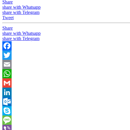
Share
share with Whatsapp
share with Telegram
Tweet
Share
share with Whatsapp
share with Telegram
Facebook
Twitter
Email
WhatsApp
Gmail
LinkedIn
Outlook.com
Skype
Message