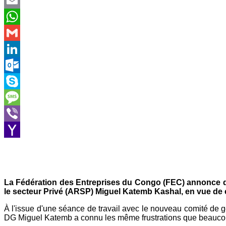
Twitter
Email
WhatsApp
Gmail
LinkedIn
Outlook.com
Skype
Message
Viber
Yahoo
Mail
La Fédération des Entreprises du Congo (FEC) annonce qu
le secteur Privé (ARSP) Miguel Katemb Kashal, en vue de c
À l'issue d'une séance de travail avec le nouveau comité de 
DG Miguel Katemb a connu les même frustrations que beaucou