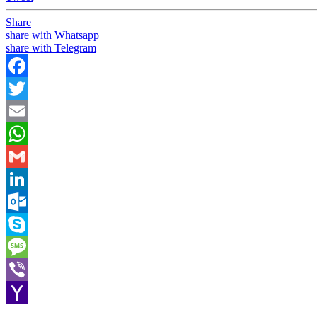
Share
share with Whatsapp
share with Telegram
Facebook
Twitter
Email
WhatsApp
Gmail
LinkedIn
Outlook.com
Skype
Message
Viber
Yahoo