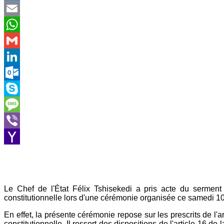
Twitter
Email
WhatsApp
Gmail
LinkedIn
Outlook.com
Skype
Message
Viber
Yahoo
Mail
Le Chef de l'État Félix Tshisekedi a pris acte du serment
constitutionnelle lors d'une cérémonie organisée ce samedi 1
En effet, la présente cérémonie repose sur les prescrits de l'
constitutionnelle. Il ressort des dispositions de l'article 16 d