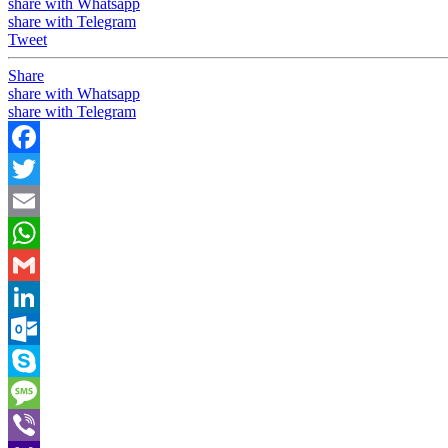
share with Whatsapp
share with Telegram
Tweet
Share
share with Whatsapp
share with Telegram
Facebook
Twitter
Email
WhatsApp
Gmail
LinkedIn
Outlook.com
Skype
Message