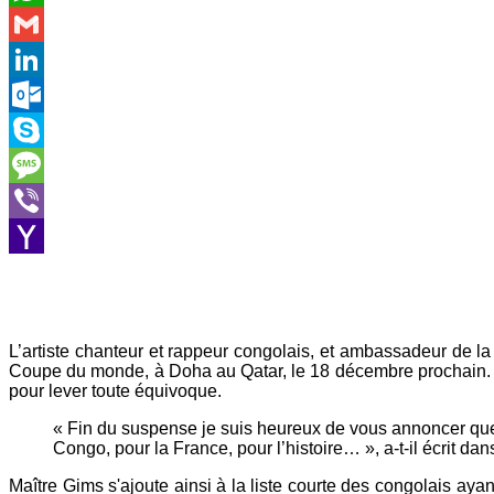
WhatsApp
Gmail
LinkedIn
Outlook.com
Skype
Message
Viber
Yahoo
Mail
L’artiste chanteur et rappeur congolais, et ambassadeur de la
Coupe du monde, à Doha au Qatar, le 18 décembre prochain. Il
pour lever toute équivoque.
« Fin du suspense je suis heureux de vous annoncer que 
Congo, pour la France, pour l’histoire… », a-t-il écrit da
Maître Gims s'ajoute ainsi à la liste courte des congolais ay