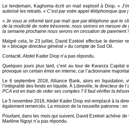
Le lendemain, Kaghoma écrit un mail explosif à Diop.
« J’i
autorisé les retraits.
« C’est par votre appel téléphonique que j
« Je vous ai informé tant par mail que par téléphone que le cl
de la modicité de notre trésorerie, nous serions en mesure d
la semaine prochaine nous serons en cessation de paiement ?” “S
Malgré cela, le 23 juillet, David Ezekiel effectue le dernier r
le
« blocage directeur général »
du compte de Sud Oil.
Contacté, Abdel Kader Diop n’a pas répondu.
Quelques jours plus tard, c’est au tour de Kwanza Capital et
provoque un certain émoi en interne, car l’actionnaire majori
Le 6 septembre 2018, Alliance Bank, alors en liquidation, v
l’intégralité des fonds en liquide. À Libreville, le directeur
PCA est en train de vider ses comptes ? Il faut vérifier la trésore
Le 5 novembre 2018, Abdel Kader Diop est remplacé à la direc
également remerciés. La mission de la nouvelle patronne : en f
Pourtant, dans les mois qui suivent, David Ezekiel achève de v
Marlène Ngoyi n’a pas répondu.