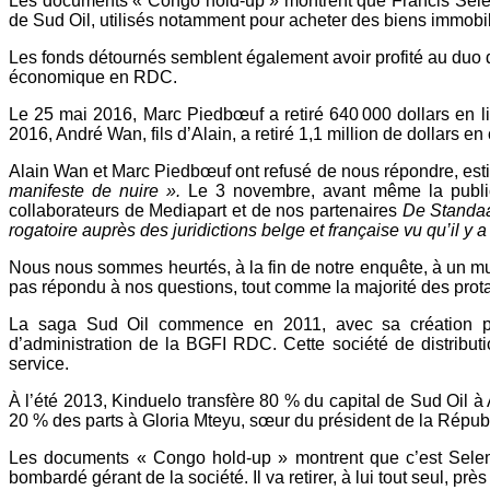
Les documents « Congo hold-up » montrent que Francis Selema
de Sud Oil, utilisés notamment pour acheter des biens immobil
Les fonds détournés semblent également avoir profité au duo 
économique en RDC.
Le 25 mai 2016, Marc Piedbœuf a retiré 640 000 dollars en li
2016, André Wan, fils d’Alain, a retiré 1,1 million de dollars
Alain Wan et Marc Piedbœuf ont refusé de nous répondre, est
manifeste de nuire ».
Le 3 novembre, avant même la publica
collaborateurs de Mediapart et de nos partenaires
De Standa
rogatoire auprès des juridictions belge et française vu qu’il y 
Nous nous sommes heurtés, à la fin de notre enquête, à un mu
pas répondu à nos questions, tout comme la majorité des prota
La saga Sud Oil commence en 2011, avec sa création par
d’administration de la BGFI RDC. Cette société de distributi
service.
À l’été 2013, Kinduelo transfère 80 % du capital de Sud Oil à
20 % des parts à Gloria Mteyu, sœur du président de la Républiq
Les documents « Congo hold-up » montrent que c’est Selema
bombardé gérant de la société. Il va retirer, à lui tout seul, p