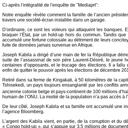
Ci-après l'intégralité de l'enquête de "Mediaprt":
Notre enquête révèle comment la famille de l’ancien préside
travers une société-écran installée dans un garage.
D'ordinaire, ce sont les voleurs qui attaquent les banques
braquer l’État, par un hold-up hors du commun
.
Tandis que 
accumulé une fortune colossale au détriment de leurs concitoy
fuite de données jamais survenue en Afrique.
Joseph Kabila a dirigé d’une main de fer la République démo
suite de l’assassinat de son père Laurent-Désiré, le jeune h
centaines d’opposants, et le trucage des élections. Il a fal
enfin de quitter le pouvoir après les élections de décembre 2
Retiré dans sa ferme de Kingakati, à 50 kilomètres de la capi
Tshisekedi, un pays toujours ensanglanté par les conflits ar
ancienne colonie belge et pays-continent de 100 millions d’habi
humain de l’ONU. La moitié de la population n’a pas accès à l’e
De leur côté, Joseph Kabila et sa famille ont accumulé une in
l’agence Bloomberg.
L’argent des Kabila vient, en partie, de la corruption et du 
« Congo hold-up », qui s’appuie sur 3,5 millions de document