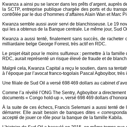
Kwanza a ainsi pu se lancer dans les prêts d’argent, auprès d
la SCTP, entreprise publique chargée des ports et du transpor
contrôlée par le duo d’hommes d’affaires Alain Wan et Marc Pi
Kwanza semble aussi avoir servi de blanchisseuse. Le 19 nove
qui les a obtenus de la Banque centrale. Le même jour, Sud Oil 
Kwanza a aussi tenté, finalement sans succès, de racheter d
milliardaire belge George Forrest, très actif en RDC.
Le projet était pour le moins sulfureux : permettre à la famill
RDC, aurait représenté un risque élevé de fraude et de blanc
Malgré cela, Kwanza Capital a reçu le soutien, dans sa tentat
à l’époque par l’avocat franco-togolais Pascal Agboyibor, très
Une filiale de Sud Oil a versé 698 469 dollars au cabinet d’a
Comme l’a révélé l’ONG The Sentry, Agboyibor a directement p
documents « Congo hold-up », versé 698 469 dollars d’honorai
À la suite de ces échecs, Francis Selemani a aussi tenté de
démarrer. Elle avait besoin de banques dites
« corresponda
accepté de jouer ce rôle pour la banque de la famille Kabila.