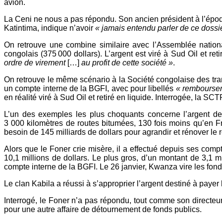
avion.
La Ceni ne nous a pas répondu. Son ancien président à l’époqu
Katintima, indique n’avoir
« jamais entendu parler de ce dossie
On retrouve une combine similaire avec l’Assemblée nation
congolais (375 000 dollars). L’argent est viré à Sud Oil et re
ordre de virement
[…]
au profit de cette société »
.
On retrouve le même scénario à la Société congolaise des tran
un compte interne de la BGFI, avec pour libellés
« rembourse
en réalité viré à Sud Oil et retiré en liquide. Interrogée, la S
L’un des exemples les plus choquants concerne l’argent 
3 000 kilomètres de routes bitumées, 130 fois moins qu’en Fra
besoin de 145 milliards de dollars pour agrandir et rénover le 
Alors que le Foner crie misère, il a effectué depuis ses comp
10,1 millions de dollars. Le plus gros, d’un montant de 3,1 m
compte interne de la BGFI. Le 26 janvier, Kwanza vire les fonds 
Le clan Kabila a réussi à s’approprier l’argent destiné à paye
Interrogé, le Foner n’a pas répondu, tout comme son directeu
pour une autre affaire de détournement de fonds publics.