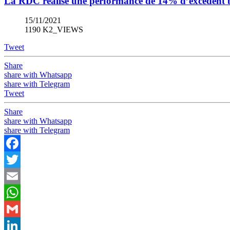
La RDC réalise une performance de 14% d’excédent 
15/11/2021
1190 K2_VIEWS
Tweet
Share
share with Whatsapp
share with Telegram
Tweet
Share
share with Whatsapp
share with Telegram
Facebook
Twitter
Email
WhatsApp
Gmail