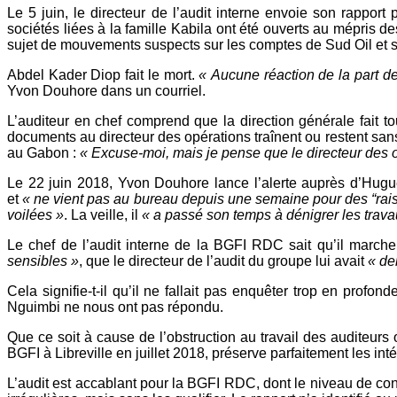
Le 5 juin, le directeur de l’audit interne envoie son rappor
sociétés liées à la famille Kabila ont été ouverts au mépris d
sujet de mouvements suspects sur les comptes de Sud Oil et se
Abdel Kader Diop fait le mort.
« Aucune réaction de la part d
Yvon Douhore dans un courriel.
L’auditeur en chef comprend que la direction générale fait 
documents au directeur des opérations traînent ou restent san
au Gabon :
« Excuse-moi, mais je pense que le directeur des o
Le 22 juin 2018, Yvon Douhore lance l’alerte auprès d’Huguet
et
« ne vient pas au bureau depuis une semaine pour des “rai
voilées »
. La veille, il
« a passé son temps à dénigrer les trav
Le chef de l’audit interne de la BGFI RDC sait qu’il march
sensibles »
, que le directeur de l’audit du groupe lui avait
« d
Cela signifie-t-il qu’il ne fallait pas enquêter trop en prof
Nguimbi ne nous ont pas répondu.
Que ce soit à cause de l’obstruction au travail des auditeurs o
BGFI à Libreville en juillet 2018, préserve parfaitement les int
L’audit est accablant pour la BGFI RDC, dont le niveau de co