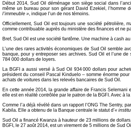
Début 2014, Sud Oil déménage son siège social dans l’ancie
même un bureau pour son gérant David Ezekiel, l’homme 
l’immeuble »
, indique l’un de nos témoins.
Officiellement, Sud Oil est toujours une société pétrolière,
comme contribuable auprès du ministère des finances et ne 
Bref, Sud Oil est une société fantôme. Une machine à cash au s
L’une des rares activités économiques de Sud Oil semble avoi
banque, pour y entreposer ses archives. Sud Oil et l’une de se
784 000 dollars de loyers.
La BGFI a aussi versé à Sud Oil 934 000 dollars pour achete
président du conseil Pascal Kinduelo – somme énorme pour 
achats de voitures dans les relevés bancaires de Sud Oil.
En cette année 2014, la grande affaire de Francis Selemani 
elle est en réalité contrôlée par le patron de la BGFI. Avec à 
Comme l’a déjà révélé dans un rapport l’ONG The Sentry, part
Kabila. Elle a obtenu de la Banque centrale le statut d’
« instit
Sud Oil a financé Kwanza à hauteur de 23 millions de dollars
BGFI, le 27 août 2014, est un virement de 5 millions de Sud 