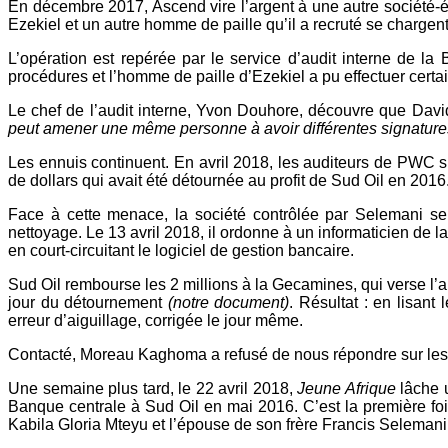
En décembre 2017, Ascend vire l’argent à une autre société-
Ezekiel et un autre homme de paille qu’il a recruté se chargent
L’opération est repérée par le service d’audit interne de la
procédures et l’homme de paille d’Ezekiel a pu effectuer certain
Le chef de l’audit interne, Yvon Douhore, découvre que David
peut amener une même personne à avoir différentes signatur
Les ennuis continuent. En avril 2018, les auditeurs de PWC s’
de dollars qui avait été détournée au profit de Sud Oil en 2016
Face à cette menace, la société contrôlée par Selemani s
nettoyage. Le 13 avril 2018, il ordonne à un informaticien de
en court-circuitant le logiciel de gestion bancaire.
Sud Oil rembourse les 2 millions à la Gecamines, qui verse l’
jour du détournement
(notre document)
. Résultat : en lisan
erreur d’aiguillage, corrigée le jour même.
Contacté, Moreau Kaghoma a refusé de nous répondre sur les f
Une semaine plus tard, le 22 avril 2018,
Jeune Afrique
lâche u
Banque centrale à Sud Oil en mai 2016. C’est la première fois
Kabila Gloria Mteyu et l’épouse de son frère Francis Seleman