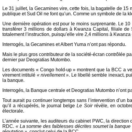
Le 31 juillet, la Gecamines vire, cette fois, la bagatelle de 15 
publique et Sud Oil ne font qu’un. Comme un symbole de la klep
Une dernière opération est pour le moins surprenante. Le 10
transférer 3 millions de dollars à Kwanza Capital, filiale d
totalement l’instruction, puisqu’elle vire 2,4 millions à Kwanza 
Interrogés, la Gecamines et Albert Yuma n’ont pas répondu.
Mais le plus gros contributeur de la société-écran contrôlée par
dernier par Deogratias Mutombo.
Les documents « Congo hold-up » montrent que la BCC a v
virement intitulé
« nivellement »
. Le libellé semble inexact, 
la banque.
Interrogés, la Banque centrale et Deogratias Mutombo n’ont p
Tout aurait pu continuer longtemps sans l’intervention d’u
qu’il a récupérés, le journal belge
Le Soir
révèle, en octobre
électorale.
L’année suivante, les auditeurs du cabinet PWC, la direction
RDC.
« La somme des faiblesses décrites soumet la banque à
réputation »
, conclut celui de la BCC.