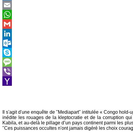
Twitter
Email
WhatsApp
Gmail
LinkedIn
Outlook.com
Skype
Message
Viber
Yahoo
Mail
Il s'agit d'une enquête de "Mediapart" intitulée « Congo hold
inédite les rouages de la kleptocratie et de la corruption
Kabila, et au-delà le pillage d’un pays continent parmi les 
"Ces puissances occultes n'ont jamais digéré les choix coura