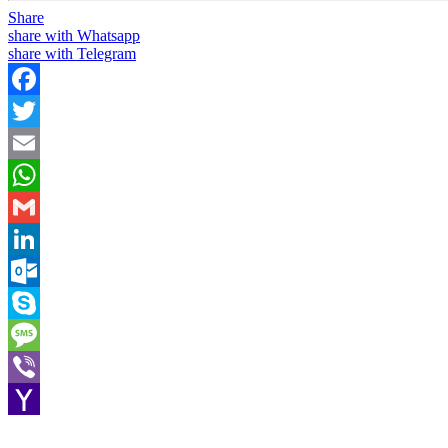
Share
share with Whatsapp
share with Telegram
Facebook
Twitter
Email
WhatsApp
Gmail
LinkedIn
Outlook.com
Skype
Message
Viber
Yahoo