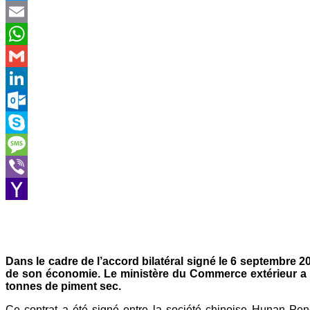
Twitter
Email
WhatsApp
Gmail
LinkedIn
Outlook.com
Skype
Message
Viber
Yahoo
Mail
Dans le cadre de l’accord bilatéral signé le 6 septembre 2
de son économie. Le ministère du Commerce extérieur a ann
tonnes de piment sec.
Ce contrat a été signé entre la société chinoise Hunan Pengf