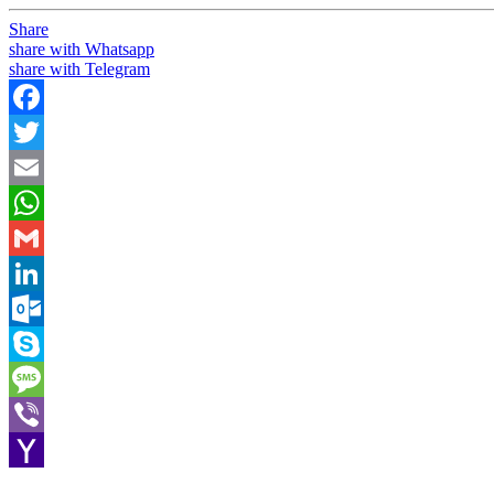
Share
share with Whatsapp
share with Telegram
Facebook
Twitter
Email
WhatsApp
Gmail
LinkedIn
Outlook.com
Skype
Message
Viber
Yahoo