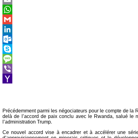
Email
WhatsApp
Gmail
LinkedIn
Outlook.com
Skype
Message
Viber
Yahoo
Mail
Précédemment parmi les négociateurs pour le compte de la 
delà de l’accord de paix conclu avec le Rwanda, salué le 
l’administration Trump.
Ce nouvel accord vise à encadrer et à accélérer une série 
d’approvisionnement en minerais critiques et le développe