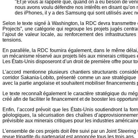
"Et je vous ai rappelé que, quand on a eu besoin de venir
nous avons voulu défendre nos intérêts en disant qu’on ne 
des iPhones, il y a des Samsung qui sont utilisés avec 
Selon le texte signé à Washington, la RDC devra transmettre 
Projects”, une catégorie qui regroupe les projets jugés centr
l’ajout de valeur locale, au renforcement des infrastructures
tensions.
En parallèle, la RDC fournira également, dans le même délai, 
un mécanisme réservé aux projets liés aux minerais critiques et
Les États-Unis disposeront d’un droit de première offre pour tou
L’accord mentionne plusieurs chantiers structurants considé
corridor Sakania-Lobito, présenté comme un axe stratégique p
avec la partie angolaise et souhaitent mobiliser financements p
Le texte reconnaît également le caractère stratégique du még
créé afin de faciliter le financement et de booster les opport
Enfin, l’accord prévoit que les États-Unis soutiendront la fo
géologiques, la sécurisation des chaînes d’approvisionnement 
prévisible aux minerais critiques pour les industries américain
L’ensemble de ces projets doit être suivi par un Joint Steerin
revue tripartite du partenariat est annoncée tous les trois ans.