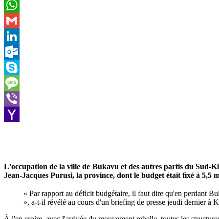
Email
WhatsApp
Gmail
LinkedIn
Outlook.com
Skype
Message
Viber
Yahoo
Mail
L'occupation de la ville de Bukavu et des autres partis du Sud-K
Jean-Jacques Purusi, la province, dont le budget était fixé à 5,5 
« Par rapport au déficit budgétaire, il faut dire qu'en perdant
», a-t-il révélé au cours d'un briefing de presse jeudi dernier
À l'en croire, avec l'arrivée du mouvement rebelle, toutes les structur