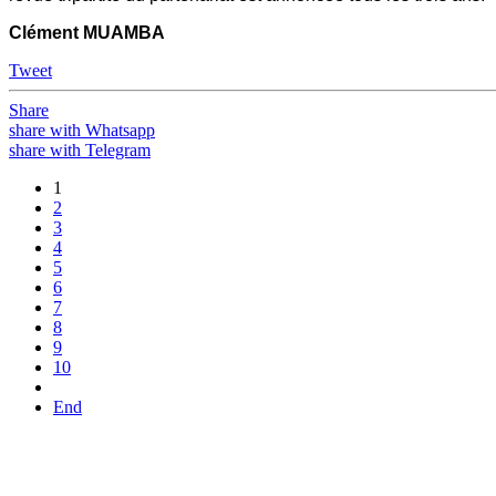
Clément MUAMBA
Tweet
Share
share with Whatsapp
share with Telegram
1
2
3
4
5
6
7
8
9
10
End