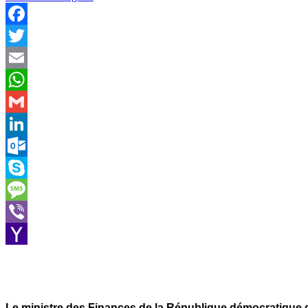
Facebook
Twitter
Email
WhatsApp
Gmail
LinkedIn
Outlook.com
Skype
Message
Viber
Yahoo
Mail
Le ministre des Finances de la République démocratique du