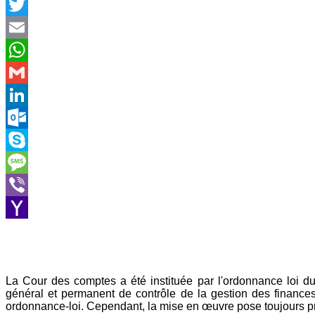
Facebook
Twitter
Email
WhatsApp
Gmail
LinkedIn
Outlook.com
Skype
Message
Viber
Yahoo
Mail
La Cour des comptes a été instituée par l'ordonnance loi du
général et permanent de contrôle de la gestion des finances 
ordonnance-loi. Cependant, la mise en œuvre pose toujours 