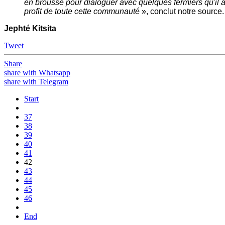
en brousse pour dialoguer avec quelques fermiers qu'il a 
profit de toute cette communauté
», conclut notre source.
Jephté Kitsita
Tweet
Share
share with Whatsapp
share with Telegram
Start
37
38
39
40
41
42
43
44
45
46
End