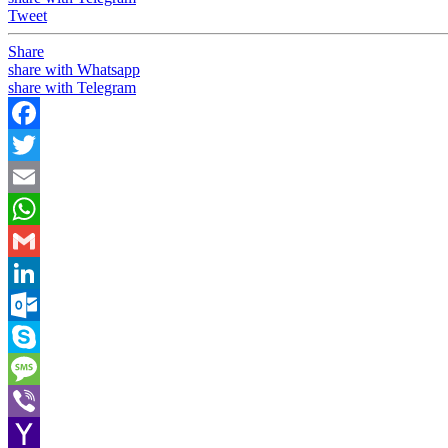
Tweet
Share
share with Whatsapp
share with Telegram
Facebook
Twitter
Email
WhatsApp
Gmail
LinkedIn
Outlook.com
Skype
Message
Viber