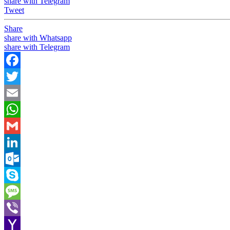
share with Telegram
Tweet
Share
share with Whatsapp
share with Telegram
Facebook
Twitter
Email
WhatsApp
Gmail
LinkedIn
Outlook.com
Skype
Message
Viber