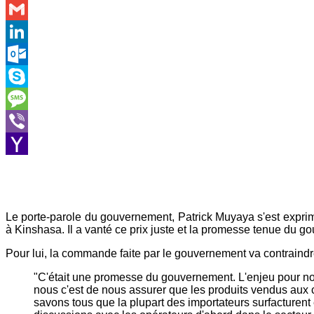
WhatsApp
Gmail
LinkedIn
Outlook.com
Skype
Message
Viber
Yahoo
Mail
Le porte-parole du gouvernement, Patrick Muyaya s'est expri
à Kinshasa. Il a vanté ce prix juste et la promesse tenue du 
Pour lui, la commande faite par le gouvernement va contraindr
"C'était une promesse du gouvernement. L'enjeu pour nou
nous c'est de nous assurer que les produits vendus aux c
savons tous que la plupart des importateurs surfacturent 