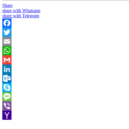
Share
share with Whatsapp
share with Telegram
Facebook
Twitter
Email
WhatsApp
Gmail
LinkedIn
Outlook.com
Skype
Message
Viber
Yahoo