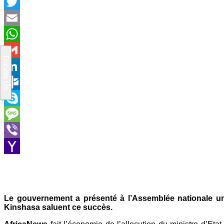
Facebook
Twitter
Email
WhatsApp
Gmail
LinkedIn
Outlook.com
Skype
Message
Viber
Yahoo
Mail
Le gouvernement a présenté à l’Assemblée nationale un 
Kinshasa saluent ce succès.