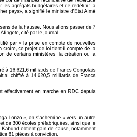
e Loi de finances rectificative de l’exercice
 les agrégats budgétaires et de redéfinir la
er pays», a signifié le ministre d’Etat Aimé
le sens de la hausse. Nous allons passer de 7
lingete, cité par le journal.
stifié par « la prise en compte de nouvelles
oire, ce projet de loi tient-il compte de la
n de certains ministères, la création ou la
ffré à 16.621,6 milliards de Francs Congolais
ial chiffré à 14.620,5 milliards de Francs
 est effectivement en marche en RDC depuis
nga Lonzo », on s’achemine « vers un autre
jet de 300 écoles préfabriquées, ainsi que le
rc Kabund obtient gain de cause, notamment
stice 61 pièces à conviction.