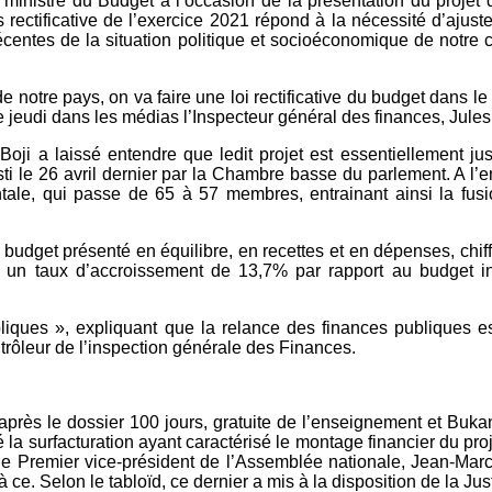
, ministre du Budget à l’occasion de la présentation du projet d
rectificative de l’exercice 2021 répond à la nécessité d’ajuster
écentes de la situation politique et socioéconomique de notre ch
de notre pays, on va faire une loi rectificative du budget dans 
jeudi dans les médias l’Inspecteur général des finances, Jules A
Boji a laissé entendre que ledit projet est essentiellement ju
le 26 avril dernier par la Chambre basse du parlement. A l’en cr
ntale, qui passe de 65 à 57 membres, entrainant ainsi la fusio
un budget présenté en équilibre, en recettes et en dépenses, chi
 un taux d’accroissement de 13,7% par rapport au budget init
bliques », expliquant que la relance des finances publiques
ôleur de l’inspection générale des Finances.
près le dossier 100 jours, gratuite de l’enseignement et Buka
 la surfacturation ayant caractérisé le montage financier du pro
 le Premier vice-président de l’Assemblée nationale, Jean-Ma
à ce. Selon le tabloïd, ce dernier a mis à la disposition de la Ju