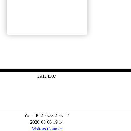
2
9
1
2
4
3
0
7
Your IP: 216.73.216.114
2026-08-06 19:14
Visitors Counter