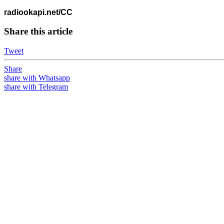
radiookapi.net/CC
Share this article
Tweet
Share
share with Whatsapp
share with Telegram