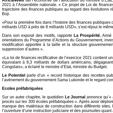
AfricaNews
fait l’économie de l’allocution du ministre d’Etat
2021 à l’Assemblée nationale. « Ce projet de Loi de finances 
trajectoire des finances publiques au regard des évolutions r
Boji.
«Pour la première fois dans l’histoire des finances publiques 
milliards USD à près de 8 milliards USD», s’est réjoui le même 
Dans son exposé des motifs, rapporte
La Prospérité
, Aimé 
orientations du Programme d’Actions du Gouvernement, investi 
modification apportée à la taille et la structure gouverneme
suppression d’autres ».
«La loi de finances rectificative de l’exercice 2021 contient 
équivalant à 8,3 milliards de dollars américains, dégageant
Congolais», a éclairé le ministre d’Etat, ministre du Budget.
Le Potentiel
parle d’un « record historique des recettes pu
l’avènement du gouvernement Sama Lukonde et le regard contr
Ecoles préfabriquées
Sur un autre chapitre, le quotidien
Le Journal
annonce qu’« a
procès sur les 300 écoles préfabriquées ». Après avoir déploré
manque des matériaux de construction dans différents sites,
l’ouverture d’une instruction judiciaire et des poursuites quant 