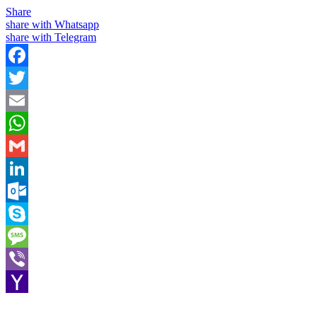
Share
share with Whatsapp
share with Telegram
Facebook
Twitter
Email
WhatsApp
Gmail
LinkedIn
Outlook.com
Skype
Message
Viber
Yahoo