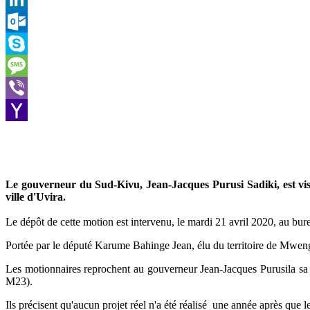
LinkedIn
Outlook.com
Skype
Message
Viber
Yahoo
Mail
Le gouverneur du Sud-Kivu, Jean-Jacques Purusi Sadiki, est visé
ville d'Uvira.
Le dépôt de cette motion est intervenu, le mardi 21 avril 2020, au bur
Portée par le député Karume Bahinge Jean, élu du territoire de Mweng
Les motionnaires reprochent au gouverneur Jean-Jacques Purusila sa l
M23).
Ils précisent qu'aucun projet réel n'a été réalisé une année après que l