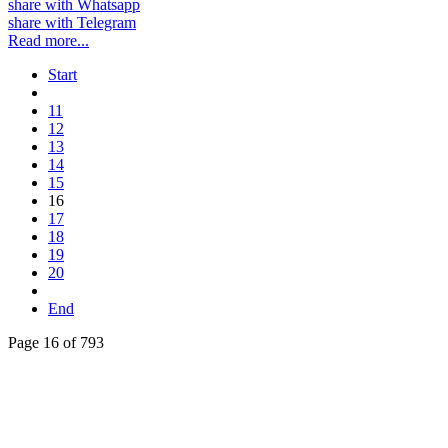
share with Whatsapp
share with Telegram
Read more...
Start
11
12
13
14
15
16
17
18
19
20
End
Page 16 of 793