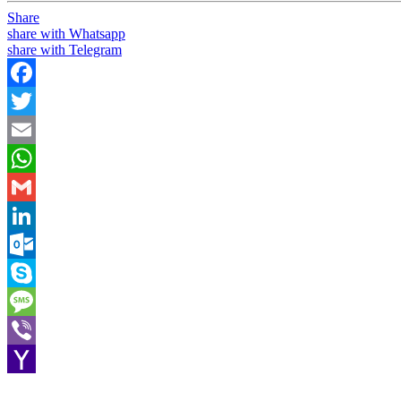
Share
share with Whatsapp
share with Telegram
Facebook
Twitter
Email
WhatsApp
Gmail
LinkedIn
Outlook.com
Skype
Message
Viber
Yahoo