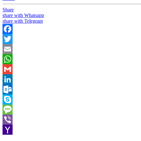
Share
share with Whatsapp
share with Telegram
Facebook
Twitter
Email
WhatsApp
Gmail
LinkedIn
Outlook.com
Skype
Message
Viber
Yahoo