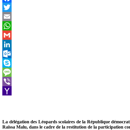
Facebook
Twitter
Email
WhatsApp
Gmail
LinkedIn
Outlook.com
Skype
Message
Viber
Yahoo
Mail
La délégation des Léopards scolaires de la République démocrati
Raïssa Malu, dans le cadre de la restitution de la participation c