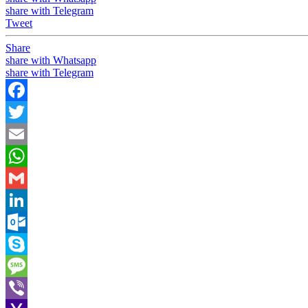
share with Telegram
Tweet
Share
share with Whatsapp
share with Telegram
Facebook
Twitter
Email
WhatsApp
Gmail
LinkedIn
Outlook.com
Skype
Message