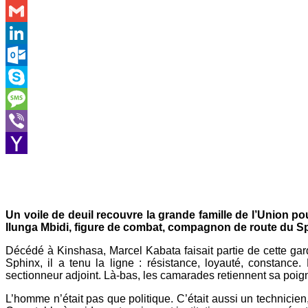
WhatsApp
Gmail
LinkedIn
Outlook.com
Skype
Message
Viber
Yahoo
Mail
Un voile de deuil recouvre la grande famille de l’Union po
Ilunga Mbidi, figure de combat, compagnon de route du Sph
Décédé à Kinshasa, Marcel Kabata faisait partie de cette gar
Sphinx, il a tenu la ligne : résistance, loyauté, constance.
sectionneur adjoint. Là-bas, les camarades retiennent sa poign
L’homme n’était pas que politique. C’était aussi un technicie