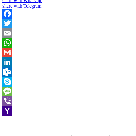
share with Whatsapp
share with Telegram
Facebook
Twitter
Email
WhatsApp
Gmail
LinkedIn
Outlook.com
Skype
Message
Viber
Yahoo
Mail