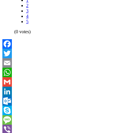
1
2
3
4
5
(0 votes)
Facebook
Twitter
Email
WhatsApp
Gmail
LinkedIn
Outlook.com
Skype
Message