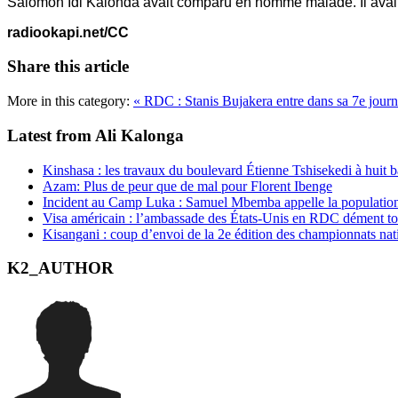
Salomon Idi Kalonda avait comparu en homme malade. Il avait é
radiookapi.net/CC
Share this article
More in this category:
« RDC : Stanis Bujakera entre dans sa 7e jour
Latest from Ali Kalonga
Kinshasa : les travaux du boulevard Étienne Tshisekedi à huit b
Azam: Plus de peur que de mal pour Florent Ibenge
Incident au Camp Luka : Samuel Mbemba appelle la population a
Visa américain : l’ambassade des États-Unis en RDC dément t
Kisangani : coup d’envoi de la 2e édition des championnats na
K2_AUTHOR