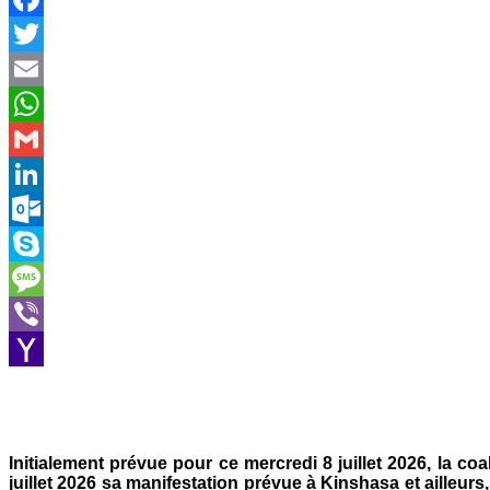
Facebook
Twitter
Email
WhatsApp
Gmail
LinkedIn
Outlook.com
Skype
Message
Viber
Yahoo
Mail
Initialement prévue pour ce mercredi 8 juillet 2026, la coa
juillet 2026 sa manifestation prévue à Kinshasa et ailleurs