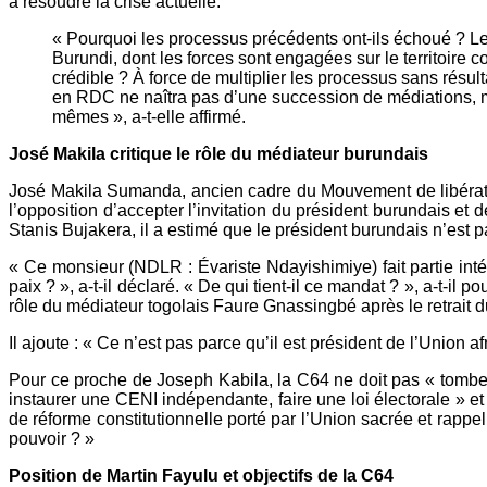
à résoudre la crise actuelle.
« Pourquoi les processus précédents ont-ils échoué ? Le
Burundi, dont les forces sont engagées sur le territoire
crédible ? À force de multiplier les processus sans résul
en RDC ne naîtra pas d’une succession de médiations, mai
mêmes », a-t-elle affirmé.
José Makila critique le rôle du médiateur burundais
José Makila Sumanda, ancien cadre du Mouvement de libérati
l’opposition d’accepter l’invitation du président burundais et 
Stanis Bujakera, il a estimé que le président burundais n’est
« Ce monsieur (NDLR : Évariste Ndayishimiye) fait partie int
paix ? », a-t-il déclaré. « De qui tient-il ce mandat ? », a-t-il 
rôle du médiateur togolais Faure Gnassingbé après le retrait 
Il ajoute : « Ce n’est pas parce qu’il est président de l’Union 
Pour ce proche de Joseph Kabila, la C64 ne doit pas « tomber 
instaurer une CENI indépendante, faire une loi électorale » et
de réforme constitutionnelle porté par l’Union sacrée et rappel
pouvoir ? »
Position de Martin Fayulu et objectifs de la C64