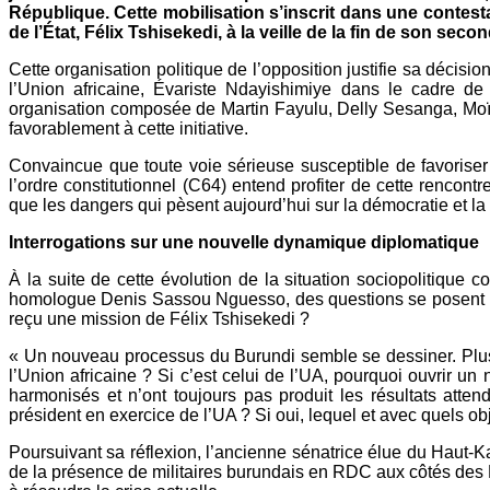
République. Cette mobilisation s’inscrit dans une contes
de l’État, Félix Tshisekedi, à la veille de la fin de son seco
Cette organisation politique de l’opposition justifie sa décisi
l’Union africaine, Évariste Ndayishimiye dans le cadre de c
organisation composée de Martin Fayulu, Delly Sesanga, Moïs
favorablement à cette initiative.
Convaincue que toute voie sérieuse susceptible de favoriser l
l’ordre constitutionnel (C64) entend profiter de cette rencont
que les dangers qui pèsent aujourd’hui sur la démocratie et la 
Interrogations sur une nouvelle dynamique diplomatique
À la suite de cette évolution de la situation sociopolitiqu
homologue Denis Sassou Nguesso, des questions se posent : s’ag
reçu une mission de Félix Tshisekedi ?
« Un nouveau processus du Burundi semble se dessiner. Plusi
l’Union africaine ? Si c’est celui de l’UA, pourquoi ouvrir 
harmonisés et n’ont toujours pas produit les résultats atte
président en exercice de l’UA ? Si oui, lequel et avec quels 
Poursuivant sa réflexion, l’ancienne sénatrice élue du Haut-K
de la présence de militaires burundais en RDC aux côtés des F