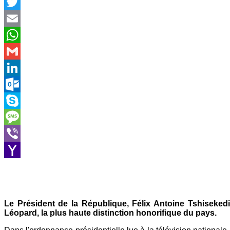
Facebook
Twitter
Email
WhatsApp
Gmail
LinkedIn
Outlook.com
Skype
Message
Viber
Yahoo
Mail
Le Président de la République, Félix Antoine Tshisekedi
Léopard, la plus haute distinction honorifique du pays.