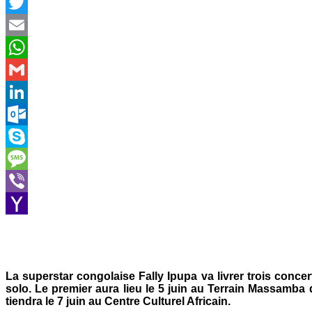
Facebook
Twitter
Email
WhatsApp
Gmail
LinkedIn
Outlook.com
Skype
Message
Viber
Yahoo
Mail
La superstar congolaise Fally Ipupa va livrer trois conce
solo. Le premier aura lieu le 5 juin au Terrain Massamba 
tiendra le 7 juin au Centre Culturel Africain.