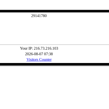
2
9
1
4
1
7
8
0
Your IP: 216.73.216.103
2026-08-07 07:38
Visitors Counter