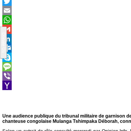
Facebook
Twitter
Email
WhatsApp
Gmail
LinkedIn
Outlook.com
Skype
Message
Viber
Yahoo
Mail
Une audience publique du tribunal militaire de garnison d
chanteuse congolaise Mulanga Tshimpaka Déborah, conn