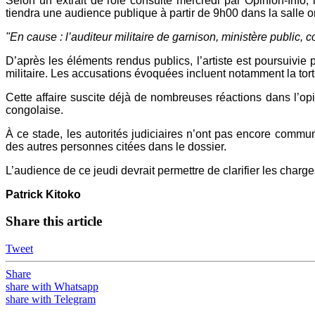
Selon un extrait de rôle consulté mercredi par Opinion-Info,
tiendra une audience publique à partir de 9h00 dans la salle
"En cause : l’auditeur militaire de garnison, ministère publ
D’après les éléments rendus publics, l’artiste est poursuivie p
militaire. Les accusations évoquées incluent notamment la tortu
Cette affaire suscite déjà de nombreuses réactions dans l’op
congolaise.
À ce stade, les autorités judiciaires n’ont pas encore commu
des autres personnes citées dans le dossier.
L’audience de ce jeudi devrait permettre de clarifier les charge
Patrick Kitoko
Share this article
Tweet
Share
share with Whatsapp
share with Telegram