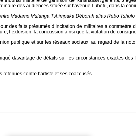
 le tribunal militaire de garnison de Kinshasa/Ngaliema, siége
 ordinaire des audiences située sur l’avenue Lubefu, dans la c
ic, contre Madame Mulanga Tshimpaka Déborah alias Rebo Tshulo 
our des faits présumés d’incitation de militaires à commettre des
re, l’extorsion, la concussion ainsi que la violation de consign
inion publique et sur les réseaux sociaux, au regard de la not
niqué davantage de détails sur les circonstances exactes des f
s retenues contre l’artiste et ses coaccusés.
.