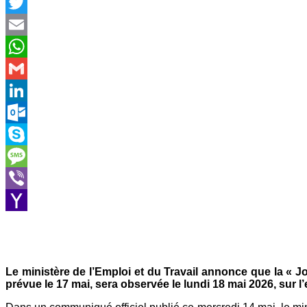
Facebook
Twitter
Email
WhatsApp
Gmail
LinkedIn
Outlook.com
Skype
Message
Viber
Yahoo
Mail
Le ministère de l’Emploi et du Travail annonce que la «
prévue le 17 mai, sera observée le lundi 18 mai 2026, sur l’