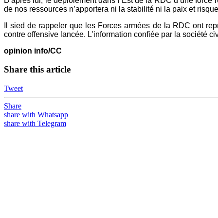
D'après lui, le déploiement dans l’Est de la RDC d’une force r
de nos ressources n’apportera ni la stabilité ni la paix et risque
Il sied de rappeler que les Forces armées de la RDC ont repr
contre offensive lancée. L'information confiée par la société civ
opinion info/CC
Share this article
Tweet
Share
share with Whatsapp
share with Telegram