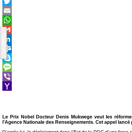
Facebook
Twitter
Email
WhatsApp
Gmail
LinkedIn
Outlook.com
Skype
Message
Viber
Yahoo
Mail
Le Prix Nobel Docteur Denis Mukwege veut les réformes
l'Agence Nationale des Renseignements. Cet appel lancé pa