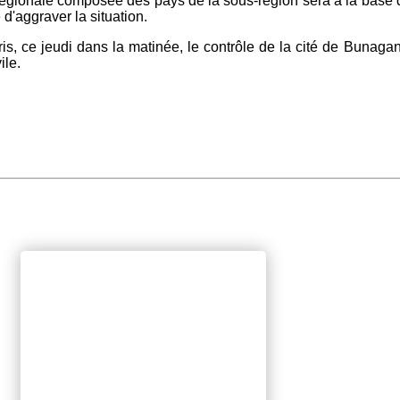
égionale composée des pays de la sous-région sera à la base de 
 d'aggraver la situation.
is, ce jeudi dans la matinée, le contrôle de la cité de Bunag
ile.
.