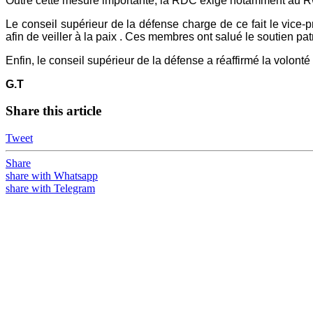
Outre cette mesure importante, la RDC exige notamment au Rwa
Le conseil supérieur de la défense charge de ce fait le vice-pr
afin de veiller à la paix . Ces membres ont salué le soutien pa
Enfin, le conseil supérieur de la défense a réaffirmé la volon
G.T
Share this article
Tweet
Share
share with Whatsapp
share with Telegram