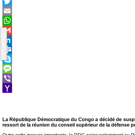
Facebook
Twitter
Email
WhatsApp
Gmail
LinkedIn
Outlook.com
Skype
Message
Viber
Yahoo
Mail
La République Démocratique du Congo a décidé de suspen
ressort de la réunion du conseil supérieur de la défense pré