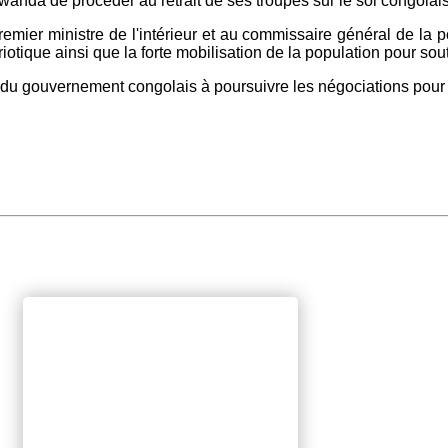
nda de procéder au retrait de ses troupes sur le sol congolai
emier ministre de l'intérieur et au commissaire général de la po
triotique ainsi que la forte mobilisation de la population pour s
té du gouvernement congolais à poursuivre les négociations pour
.