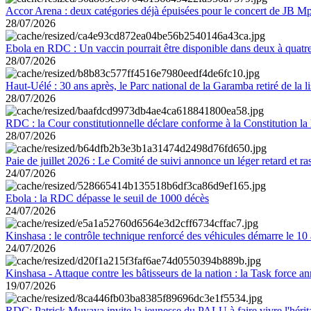
Accor Arena : deux catégories déjà épuisées pour le concert de JB M
28/07/2026
Ebola en RDC : Un vaccin pourrait être disponible dans deux à quat
28/07/2026
Haut-Uélé : 30 ans après, le Parc national de la Garamba retiré de la
28/07/2026
RDC : la Cour constitutionnelle déclare conforme à la Constitution la 
28/07/2026
Paie de juillet 2026 : Le Comité de suivi annonce un léger retard et r
24/07/2026
Ebola : la RDC dépasse le seuil de 1000 décès
24/07/2026
Kinshasa : le contrôle technique renforcé des véhicules démarre le 10
24/07/2026
Kinshasa - Attaque contre les bâtisseurs de la nation : la Task force 
19/07/2026
RDC: Patrick Muyaya invite la jeunesse du PALU à faire vivre l'hér