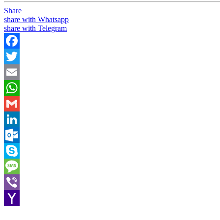
Share
share with Whatsapp
share with Telegram
Facebook
Twitter
Email
WhatsApp
Gmail
LinkedIn
Outlook.com
Skype
Message
Viber
Yahoo