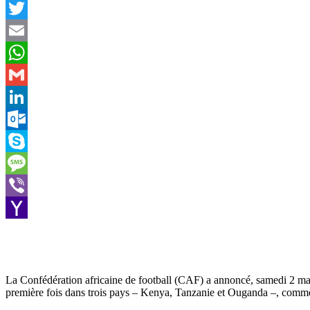
Facebook
Twitter
Email
WhatsApp
Gmail
LinkedIn
Outlook.com
Skype
Message
Viber
Yahoo
Mail
La Confédération africaine de football (CAF) a annoncé, samedi 2 mai
première fois dans trois pays – Kenya, Tanzanie et Ouganda –, commenc