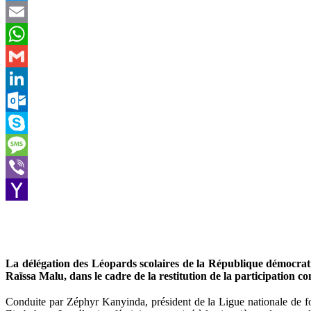
Twitter
Email
WhatsApp
Gmail
LinkedIn
Outlook.com
Skype
Message
Viber
Yahoo
Mail
La délégation des Léopards scolaires de la République démocrati
Raïssa Malu, dans le cadre de la restitution de la participation c
Conduite par Zéphyr Kanyinda, président de la Ligue nationale de foo