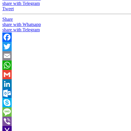
share with Telegram
Tweet
Share
share with Whatsapp
share with Telegram
Facebook
Twitter
Email
WhatsApp
Gmail
LinkedIn
Outlook.com
Skype
Message
Viber