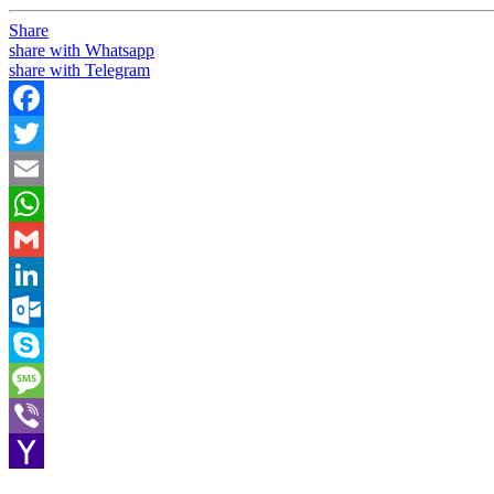
Share
share with Whatsapp
share with Telegram
Facebook
Twitter
Email
WhatsApp
Gmail
LinkedIn
Outlook.com
Skype
Message
Viber
Yahoo