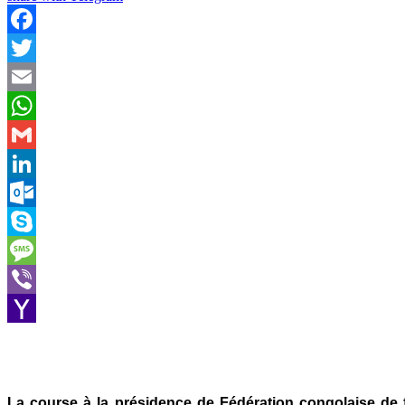
Facebook
Twitter
Email
WhatsApp
Gmail
LinkedIn
Outlook.com
Skype
Message
Viber
Yahoo
Mail
La course à la présidence de Fédération congolaise de 