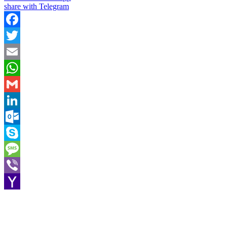
share with Telegram
Facebook
Twitter
Email
WhatsApp
Gmail
LinkedIn
Outlook.com
Skype
Message
Viber
Yahoo
Mail