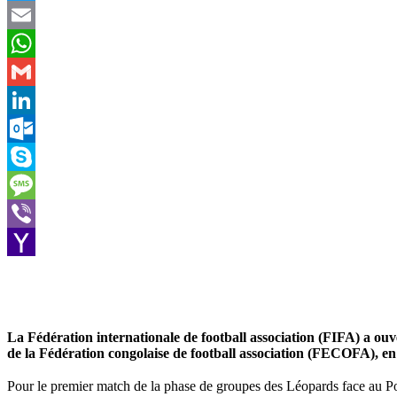
Twitter
Email
WhatsApp
Gmail
LinkedIn
Outlook.com
Skype
Message
Viber
Yahoo
Mail
La Fédération internationale de football association (FIFA) a ouve
de la Fédération congolaise de football association (FECOFA), 
Pour le premier match de la phase de groupes des Léopards face au Port