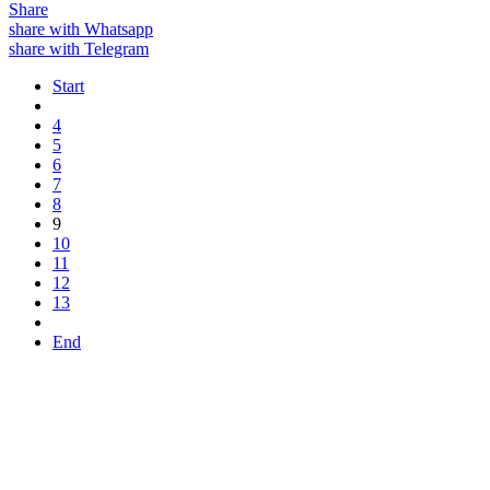
Share
share with Whatsapp
share with Telegram
Start
4
5
6
7
8
9
10
11
12
13
End