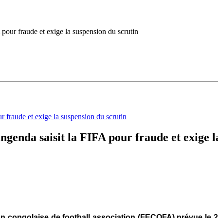
pour fraude et exige la suspension du scrutin
enda saisit la FIFA pour fraude et exige l
ion congolaise de football association (FECOFA) prévue le 2