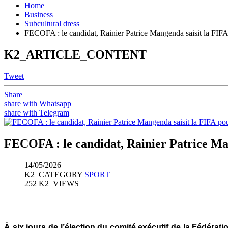
Home
Business
Subcultural dress
FECOFA : le candidat, Rainier Patrice Mangenda saisit la FIFA 
K2_ARTICLE_CONTENT
Tweet
Share
share with Whatsapp
share with Telegram
FECOFA : le candidat, Rainier Patrice Mang
14/05/2026
K2_CATEGORY
SPORT
252 K2_VIEWS
À six jours de l’élection du comité exécutif de la Fédérat