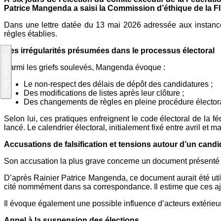
Patrice Mangenda a saisi la Commission d’éthique de la FIF
Dans une lettre datée du 13 mai 2026 adressée aux instances
règles établies.
Des irrégularités présumées dans le processus électoral
Parmi les griefs soulevés, Mangenda évoque :
Le non-respect des délais de dépôt des candidatures ;
Des modifications de listes après leur clôture ;
Des changements de règles en pleine procédure élector
Selon lui, ces pratiques enfreignent le code électoral de la fé
lancé. Le calendrier électoral, initialement fixé entre avril et m
Accusations de falsification et tensions autour d’un candi
Son accusation la plus grave concerne un document présenté c
D’après Rainier Patrice Mangenda, ce document aurait été util
cité nommément dans sa correspondance. Il estime que ces ajust
Il évoque également une possible influence d’acteurs extérieu
Appel à la suspension des élections