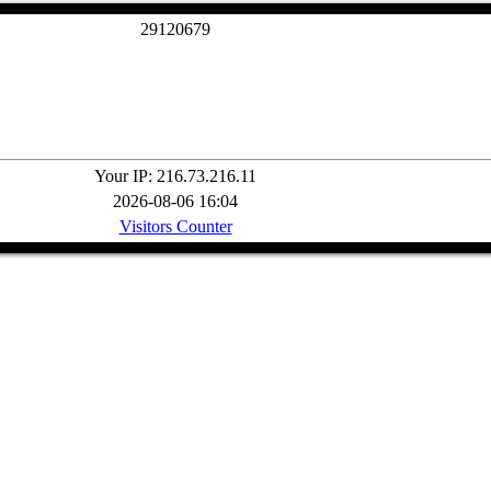
2
9
1
2
0
6
7
9
Your IP: 216.73.216.11
2026-08-06 16:04
Visitors Counter