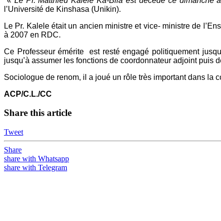
«
Le Pr. Matthieu Kalele Ka-Bila est décédé ce dimanche à
l’Université de Kinshasa (Unikin).
Le Pr. Kalele était un ancien ministre et vice- ministre de l’
à 2007 en RDC.
Ce Professeur émérite est resté engagé politiquement jusq
jusqu’à assumer les fonctions de coordonnateur adjoint puis d
Sociologue de renom, il a joué un rôle très important dans la 
ACP/C.L./CC
Share this article
Tweet
Share
share with Whatsapp
share with Telegram