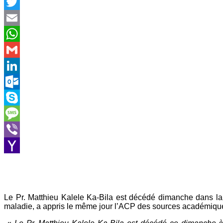
Facebook
Twitter
Email
WhatsApp
Gmail
LinkedIn
Outlook.com
Skype
Message
Viber
Yahoo
Mail
Le Pr. Matthieu Kalele Ka-Bila est décédé dimanche dans 
maladie, a appris le même jour l’ACP des sources académiqu