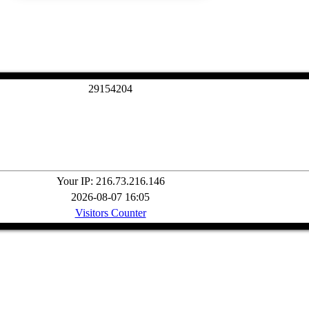
2
9
1
5
4
2
0
4
Your IP: 216.73.216.146
2026-08-07 16:05
Visitors Counter