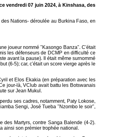
ce vendredi 07 juin 2024, à Kinshasa, des
 des Nations- déroulée au Burkina Faso, en
 jeune joueur nommé "Kasongo Banza". C'était
mis les défenseurs de DCMP en difficulté ce
juste avant la pause). Il était même surnommé
t (6-5); car, c'était un score vierge après le
il et Elos Ekakia (en préparation avec les
Ce jour-là, VClub avait battu les Botswanais
aute sur Jean Mukul.
t perdu ses cadres, notamment, Paty Lokose,
Kiamba Sengi, José Tueba "Nzombo le soir",
e des Martyrs, contre Sanga Balende (4-2).
va ainsi son prémier trophée national.