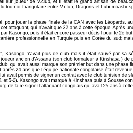
eur joueur de V.club, et il était le grand artisan de beauc
du tournoi triangulaire entre V.club, Dragons et Lubumbashi sp
ral, pour jouer la phase finale de la CAN avec les Léopards, au
cet attaquant, qui n'avait que 22 ans à cette époque. Après un
é par Kasongo, puis il était encore passeur décisif pour le 2e b
rrière professionnelle en Turquie puis en Corée du sud; mais c
, Kasongo n'avait plus de club mais il était sauvé par sa sé
oueur ancien d'Assana (son club formateur à Kinshasa ) de pr
lub, qui avait aussi marqué son prémier but dans une phase fi
it après 24 ans que l'équipe nationale congolaise était reven
ui avait permis de signer un contrat avec le club tunisien de 
1 et 5-0). Kasongo avait marqué à Kinshasa puis à Sousse cont
rg de faire signer l'attaquant congolais qui avait 25 ans à cet