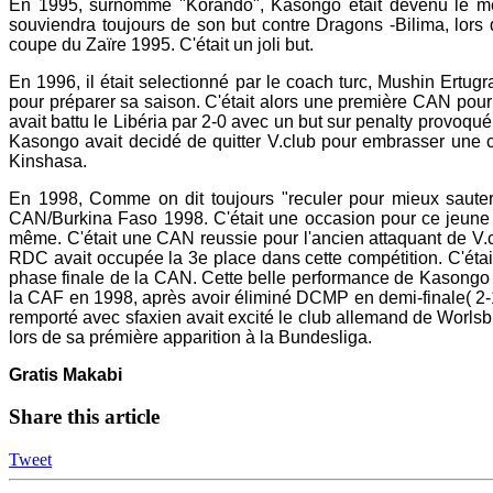
En 1995, surnommé "Korando", Kasongo était devenu le meill
souviendra toujours de son but contre Dragons -Bilima, lors 
coupe du Zaïre 1995. C'était un joli but.
En 1996, il était selectionné par le coach turc, Mushin Ertug
pour préparer sa saison. C'était alors une première CAN pour 
avait battu le Libéria par 2-0 avec un but sur penalty provoqu
Kasongo avait decidé de quitter V.club pour embrasser une ca
Kinshasa.
En 1998, Comme on dit toujours "reculer pour mieux sauter"
CAN/Burkina Faso 1998. C'était une occasion pour ce jeune j
même. C'était une CAN reussie pour l'ancien attaquant de V.c
RDC avait occupée la 3e place dans cette compétition. C'éta
phase finale de la CAN. Cette belle performance de Kasongo l
la CAF en 1998, après avoir éliminé DCMP en demi-finale( 2-
remporté avec sfaxien avait excité le club allemand de Worlsbu
lors de sa prémière apparition à la Bundesliga.
Gratis Makabi
Share this article
Tweet