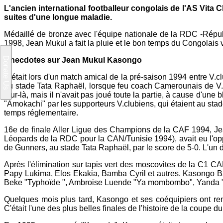
L'ancien international footballeur congolais de l'AS Vit
suites d'une longue maladie.
Médaillé de bronze avec l'équipe nationale de la RDC -Répu
1998, Jean Mukul a fait la pluie et le bon temps du Congolais
Anecdotes sur Jean Mukul Kasongo
C'était lors d'un match amical de la pré-saison 1994 entre V
au stade Tata Raphaël, lorsque feu coach Camerounais de V.cl
jour-là, mais il n'avait pas joué toute la partie, à cause d'u
"Amokachi" par les supporteurs V.clubiens, qui étaient au stade
temps réglementaire.
16e de finale Aller Ligue des Champions de la CAF 1994, J
Léopards de la RDC pour la CAN/Tunisie 1994), avait eu l'opp
de Gunners, au stade Tata Raphaël, par le score de 5-0. L'un d
Après l'élimination sur tapis vert des moscovites de la C1 
Papy Lukima, Elos Ekakia, Bamba Cyril et autres. Kasongo B
Beke "Typhoïde ", Ambroise Luende "Ya mombombo", Yanda "
Quelques mois plus tard, Kasongo et ses coéquipiers ont rem
C'était l'une des plus belles finales de l'histoire de la coup