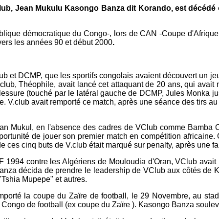
a Club, Jean Mukulu Kasongo Banza dit Korando, est décédé 
blique démocratique du Congo-, lors de CAN -Coupe d'Afrique
 vers les années 90 et début 2000
.
.club et DCMP, que les sportifs congolais avaient découvert un
ub, Théophile, avait lancé cet attaquant de 20 ans, qui avait 
ne blessure (touché par le latéral gauche de DCMP, Jules Monka 
. V.club avait remporté ce match, après une séance des tirs au bu
ean Mukul, en l'absence des cadres de VClub comme Bamba Cyr
ortunité de jouer son premier match en compétition africaine. 
e ces cinq buts de V.club était marqué sur penalty, après une f
CAF 1994 contre les Algériens de Mouloudia d'Oran, VClub avai
anza décida de prendre le leadership de VClub aux côtés de 
Tshia Mupepe" et autres.
porté la coupe du Zaïre de football, le 29 Novembre, au stad
e du Congo de football (ex coupe du Zaïre ). Kasongo Banza soule