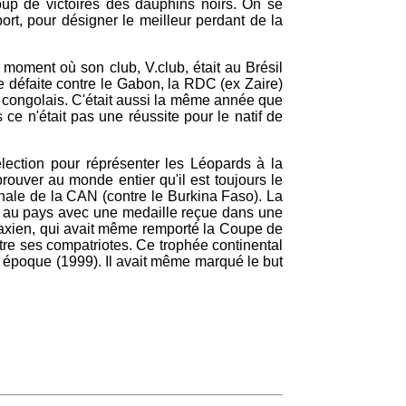
oup de victoires des dauphins noirs. On se
ort, pour désigner le meilleur perdant de la
 moment où son club, V.club, était au Brésil
e défaite contre le Gabon, la RDC (ex Zaire)
ut congolais. C'était aussi la même année que
e n'était pas une réussite pour le natif de
lection pour réprésenter les Léopards à la
ouver au monde entier qu'il est toujours le
nale de la CAN (contre le Burkina Faso). La
ue au pays avec une medaille reçue dans une
sfaxien, qui avait même remporté la Coupe de
re ses compatriotes. Ce trophée continental
te époque (1999). Il avait même marqué le but