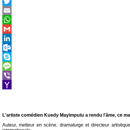
Facebook
Twitter
Email
WhatsApp
Gmail
LinkedIn
Outlook.com
Skype
Message
Viber
Yahoo
Mail
L'artiste comédien Kuedy Mayimputu a rendu l'âme, ce ma
Auteur, metteur en scène, dramaturge et directeur artis