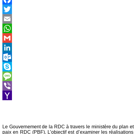
Facebook
Twitter
Email
WhatsApp
Gmail
LinkedIn
Outlook.com
Skype
Message
Viber
Yahoo
Mail
Le Gouvernement de la RDC à travers le ministère du plan et l
paix en RDC (PBF). L’objectif est d’examiner les réalisatio