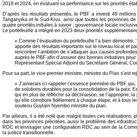
2019 et 2024, en évaluant sa performance sur les priorités établ
D’après les résultats présentés, le PBF a investi 49 million
Tanganyika et le Sud-Kivu, ainsi que toutes les provinces d
quatre priorités initiales à savoir : gouvernance locale inclu
Le portefeuille a intégré en 2023 deux priorités supplémenta
« Comme l’évaluation du portefeuille l’a bien démontré, ‘
apporte des résultats importants sur le niveau local et p
rencontrer l’ambition de s’attaquer aux causes profonde
auprès le PBF afin d’assurer des bonnes initiatives pour
Représentant Spécial Adjoint du Secrétaire Général, C
Pour sa part, le vice-premier ministre, ministre du Plan s’est 
« J’aimerais ici rappeler l’essence première du PBF qui,
de solutions durables pour la consolidation de la paix. E
qui en plus de réfléchir sa déclinaison, se l’approprie, l
qu’elle corrobore fidèlement à chaque étape, et à tous l
soutenu Guylain Nyembo ministre du plan.
Par ailleurs, il a été noté que malgré toutes ces réalisations, 
dans les provinces précitées, aussi le problème des infrastr
RDC et envisager une configuration RDC au sein de la Commis
la justice transitionnelle.