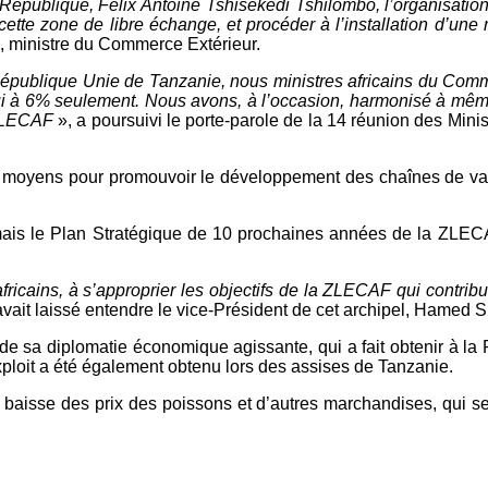
République, Félix Antoine Tshisekedi Tshilombo, l’organisation 
 cette zone de libre échange, et procéder à l’installation d’u
a, ministre du Commerce Extérieur.
 République Unie de Tanzanie, nous ministres africains du Comm
’hui à 6% seulement. Nous avons, à l’occasion, harmonisé à mêm
-ZLECAF
», a poursuivi le porte-parole de la 14 réunion des Min
s et moyens pour promouvoir le développement des chaînes de 
ormais le Plan Stratégique de 10 prochaines années de la ZLEC
fricains, à s’approprier les objectifs de la ZLECAF qui contri
avait laissé entendre le vice-Président de cet archipel, Hamed 
de sa diplomatie économique agissante, qui a fait obtenir à la
exploit a été également obtenu lors des assises de Tanzanie.
la baisse des prix des poissons et d’autres marchandises, qui 