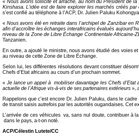
«
Nous avons sollicité et arraché, au nom du Président de la 
Kinshasa.
L’idée est de faire explorer les marchés créés par
s’est confié au téléphone à l’ACP, Dr. Julien Paluku Kohongy
«
Nous avons été
en retraite dans l’archipel de Zanzibar en
afin d’accroître les échanges interafricains évalués aujourd
niveau de la Zone de Libre Échange Continentale Africaine
Tanzanien.
En outre, a ajouté le ministre, nous avons étudié des voie
au niveau de cette Zone de Libre Échange.
Selon lui, les différentes résolutions devant constituer dés
Chefs d’Etat africains au cours d’un prochain sommet.
«
Je
lance un appel à mobiliser davantage les Chefs d’Etat a
actuelle de l’Afrique vis-à-vis de ses partenaires extérieurs
», 
Rappelons que c’est encore Dr. Julien Paluku, dans le cadre 
de transit saisis autrefois par les autorités ougandaises. Cet 
L’arrivée de ces véhicules va, sans nul doute, contribuer à 
dans le pays, a-t-on noté.
ACP/Célestin Lutete/CC