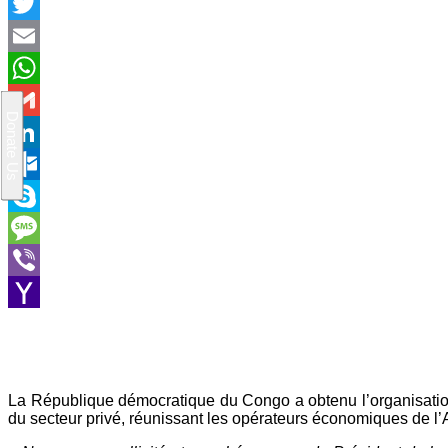
Facebook
Twitter
Email
WhatsApp
Gmail
LinkedIn
Outlook.com
Skype
Message
Viber
Yahoo
Mail
La République démocratique du Congo a obtenu l’organisatio
du secteur privé, réunissant les opérateurs économiques de l’Af