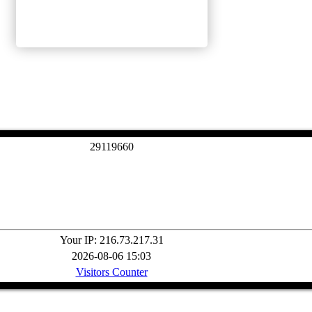
2
9
1
1
9
6
6
0
Your IP: 216.73.217.31
2026-08-06 15:03
Visitors Counter