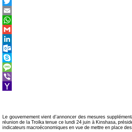
Facebook
Twitter
Email
WhatsApp
Gmail
LinkedIn
Outlook.com
Skype
Message
Viber
Yahoo
Mail
Le gouvernement vient d’annoncer des mesures supplémentaire
réunion de la Troïka tenue ce lundi 24 juin à Kinshasa, prés
indicateurs macroéconomiques en vue de mettre en place des s