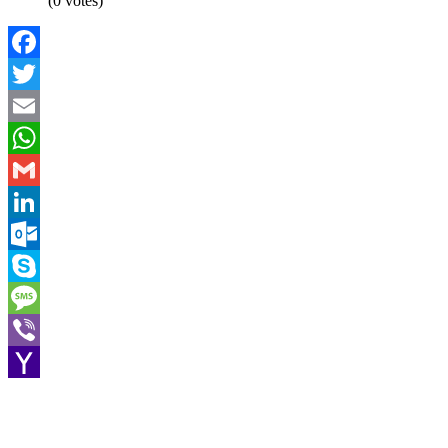
(0 votes)
Facebook
Twitter
Email
WhatsApp
Gmail
LinkedIn
Outlook.com
Skype
Message
Viber
Yahoo
Mail