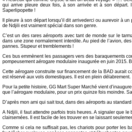
qui arrive pleure deux fois, à son arrivée et à son départ. I
Saperlipopette !
Il pleure à son départ lorsqu’il dit arrivederci ou aurevoir à un 
de Ndjili est vraiment spécial dans son genre.
C’est un des rares aéroports avec tant de monde sur le tarm
dans une zone normalement interdite. Au pied de l’avion, des b
pannes. Stupeur et tremblements !
Ces bus emmènent les passagers vers des baraquements constru
pompeusement aérogare modulaire inaugurée en juin 2015. Bien
Cette aérogare construite sur financement de la BAD aurait co
est réservé aux vols domestiques. Il est en plein délabrement.
Pour la petite histoire, GG Mart Super Marché vient d’inaugur
que l’aérogare modulaire, pour un prix quinze fois moindre. Sap
D’après mon ami qui sait tout, dans des aéroports au standar
A Ndjili, il faut attendre parfois trois heures. A signaler que 
clairsemées. Il est facile de les trouver en se laissant seulemen
Comme si cela ne suffisait pas, les chariots pour porter les ba