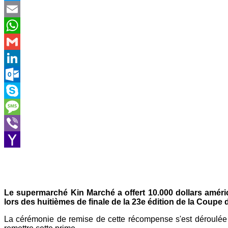
Twitter
Email
WhatsApp
Gmail
LinkedIn
Outlook.com
Skype
Message
Viber
Yahoo
Mail
Le supermarché Kin Marché a offert 10.000 dollars améri
lors des huitièmes de finale de la 23e édition de la Coup
La cérémonie de remise de cette récompense s'est déroulée le l