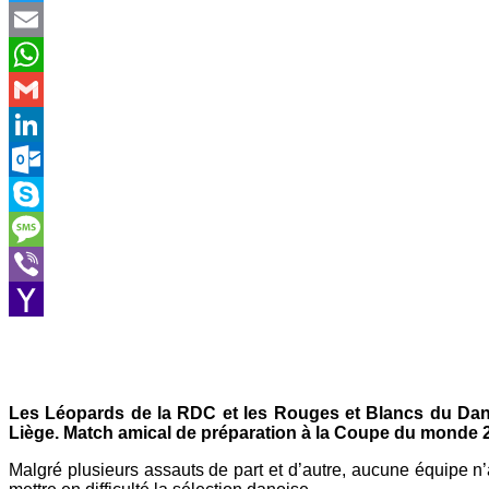
Twitter
Email
WhatsApp
Gmail
LinkedIn
Outlook.com
Skype
Message
Viber
Yahoo
Mail
Les Léopards de la RDC et les Rouges et Blancs du Dane
Liège. Match amical de préparation à la Coupe du monde 
Malgré plusieurs assauts de part et d’autre, aucune équipe n