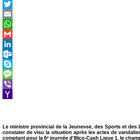
Facebook
Twitter
Email
WhatsApp
Gmail
LinkedIn
Outlook.com
Skype
Message
Viber
Yahoo
Mail
Le ministre provincial de la Jeunesse, des Sports et des
constater de visu la situation après les actes de vandal
comptant pour la 6ᵉ journée d’Illico-Cash Ligue 1, le ch