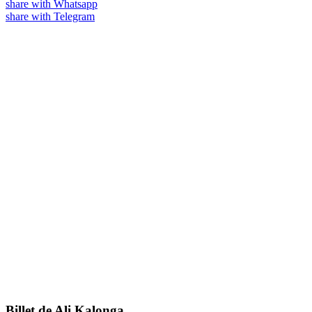
share with Whatsapp
share with Telegram
Billet de Ali Kalonga