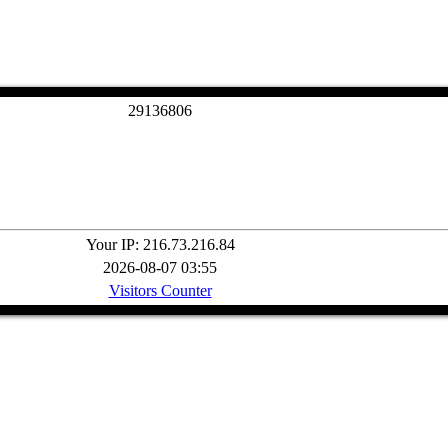
2
9
1
3
6
8
0
6
Your IP: 216.73.216.84
2026-08-07 03:55
Visitors Counter