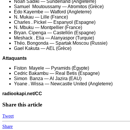
Noah Sadiki — Sunderland (Angleterre)
Samuel Moutoussamy — Atromitos (Grèce)
Edo Kayembe — Watford (Angleterre)
N. Mukau — Lille (France)
Charles . Pickel — Espanyol (Espagne)
N. Mbuku — Montpellier (France)
Bryan. Cipenga — Castellón (Espagne)
Meshack . Elia — Alanyaspor (Turquie)
Théo. Bongonda — Spartak Moscou (Russie)
Gael Kakuta — AEL (Grèce)
Attaquants
Fiston Mayele — Pyramids (Égypte)
Cedric Bakambu — Real Betis (Espagne)
Simon Banza — Al Jazira (EAU)
Yoane . Wissa — Newcastle United (Angleterre)
radiookapi.net/CC
Share this article
Tweet
Share