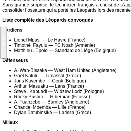
Sans grande surprise, le technicien français a choisi de s’a
consolider l’ossature qui a porté les Léopards lors des récen
Liste complète des Léopards convoqués
Gardiens
Lionel Mpasi — Le Havre (France)
Timothé Fayulu — FC Noah (Arménie)
Matthieu . Epolo — Standard de Liège (Belgique)
Défenseurs
A. Wan-Bissaka — West Ham United (Angleterre)
Gael Kalulu — Limassol (Grèce)
Joris Kayembe — Genk (Belgique)
Arthur Masuaku — Lens (France)
Steve . Kapuadi — Widzew Lodz (Pologne)
Rocky Bushiri — Hibernian (Écosse)
A. Tuanzebe — Burnley (Angleterre)
Chancel Mbemba — Lille (France)
Dylan Batubinsika — Larissa (Grèce)
Milieux