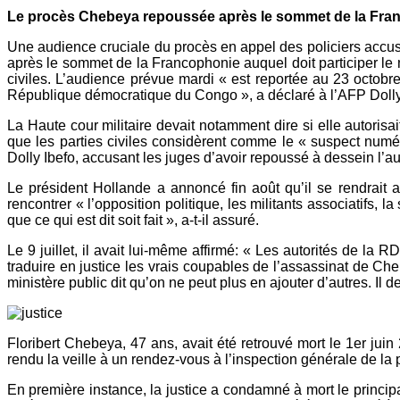
Le procès Chebeya repoussée après le sommet de la Fra
Une audience cruciale du procès en appel des policiers accus
après le sommet de la Francophonie auquel doit participer le 
civiles.
L’audience prévue mardi « est reportée au 23 octobre 
République démocratique du Congo », a déclaré à l’AFP Dolly I
La Haute cour militaire devait notamment dire si elle autorisa
que les parties civiles considèrent comme le « suspect numé
Dolly Ibefo, accusant les juges d’avoir repoussé à dessein l’
Le président Hollande a annoncé fin août qu’il se rendrait
rencontrer « l’opposition politique, les militants associatifs, la
que ce qui est dit soit fait », a-t-il assuré.
Le 9 juillet, il avait lui-même affirmé: « Les autorités de la 
traduire en justice les vrais coupables de l’assassinat de 
ministère public dit qu’on ne peut plus en ajouter d’autres. Il 
Floribert Chebeya, 47 ans, avait été retrouvé mort le 1er jui
rendu la veille à un rendez-vous à l’inspection générale de la
En première instance, la justice a condamné à mort le principa