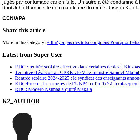
jugés par contumace car en fuite. Un autre a été condamné à la 
dont John Numbi et le commanditaire du crime, Joseph Kabila, so
CCN/APA
Share this article
More in this category:
« Il n'y a pas des tutsi congolais
Pourquoi Félix
Latest from Super User
RDC : rentrée scolaire effective dans certaines écoles à Kinsha
Tentative d'évasion au CPRK : le Vice-ministre Samuel Mbemba d
Rentrée scolaire 2024-2025 : le syndicat des enseignants annon
RDC/Presse : Le congrès de l’UNPC enfin fixé à la mi-septem
RDC: Modero Nsimba a quitté Makala
K2_AUTHOR