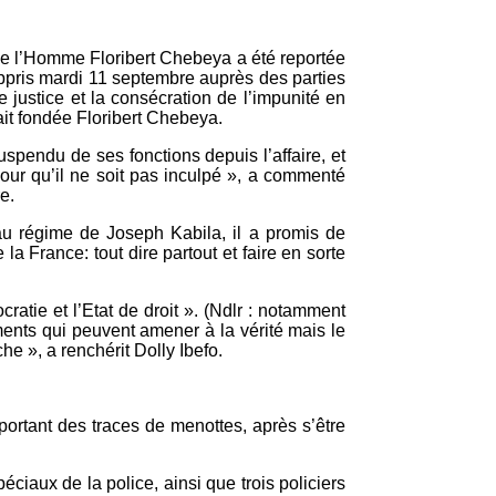
 de l’Homme Floribert Chebeya a été reportée
appris mardi 11 septembre auprès des parties
 justice et la consécration de l’impunité en
ait fondée Floribert Chebeya.
uspendu de ses fonctions depuis l’affaire, et
our qu’il ne soit pas inculpé », a commenté
e.
au régime de Joseph Kabila, il a promis de
e la France: tout dire partout et faire en sorte
ratie et l’Etat de droit ». (Ndlr : notamment
ents qui peuvent amener à la vérité mais le
he », a renchérit Dolly Ibefo.
portant des traces de menottes, après s’être
ciaux de la police, ainsi que trois policiers