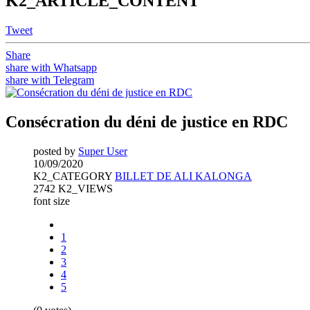
K2_ARTICLE_CONTENT
Tweet
Share
share with Whatsapp
share with Telegram
Consécration du déni de justice en RDC
posted by
Super User
10/09/2020
K2_CATEGORY
BILLET DE ALI KALONGA
2742 K2_VIEWS
font size
1
2
3
4
5