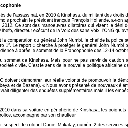
ncophonie
és de l’assassinat, en 2010 à Kinshasa, du militant des droits
mois prochain le président français François Hollande, a-t-on 
2012. Ce sont des manoeuvres dilatoires qui visent le déni de
befo, directeur exécutif de la Voix des sans Voix, l’ONG qu’av
it la comparution du général John Numbi, le chef de la police s
ro 1″. Le report « cherche à protéger le général John Numbi p
audience à après le sommet de la Francophonie des 12-14 octobr
 au sommet de Kinshasa. Mais pour ne pas servir de caution 
 société civile. C’est le sens de la nouvelle politique africaine d
RDC doivent démontrer leur réelle volonté de promouvoir la démoc
Chebeya et de Bazana). « Nous avons présenté de nouveaux élém
devrait diligenter des enquêtes supplémentaires mais il les empêc
n 2010 dans sa voiture en périphérie de Kinshasa, les poignets 
 police, accompagné par son chauffeur.
l suspect, le colonel Daniel Mukalay, numéro 2 des services spé