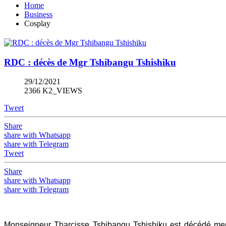
Home
Business
Cosplay
RDC : décès de Mgr Tshibangu Tshishiku
29/12/2021
2366 K2_VIEWS
Tweet
Share
share with Whatsapp
share with Telegram
Tweet
Share
share with Whatsapp
share with Telegram
Monseigneur Tharcisse Tshibangu Tshishiku est décédé merc