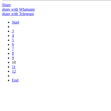
Share
share with Whatsapp
share with Telegram
Start
3
4
5
6
7
8
9
10
11
12
End