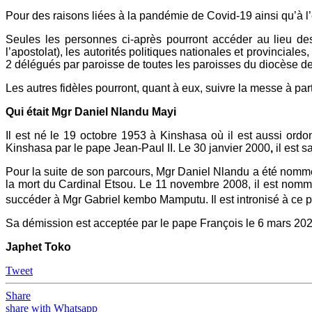
Pour des raisons liées à la pandémie de Covid-19 ainsi qu’à l’
Seules les personnes ci-après pourront accéder au lieu des 
l’apostolat), les autorités politiques nationales et provinciales,
2 délégués par paroisse de toutes les paroisses du diocèse d
Les autres fidèles pourront, quant à eux, suivre la messe à parti
Qui était Mgr Daniel Nlandu Mayi
Il est né le
19 octobre 1953 à Kinshasa où il est aussi ordon
Kinshasa par le pape Jean-Paul II. Le 30 janvier 2000
,
il est 
Pour la suite de son parcours, Mgr Daniel Nlandu a été nommé
la mort du Cardinal Etsou. Le 11 novembre 2008, il est no
succéder à Mgr Gabriel kembo Mamputu. Il est intronisé à ce pos
Sa démission est acceptée par le pape François le 6 mars 202
Japhet Toko
Tweet
Share
share with Whatsapp